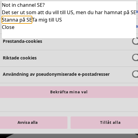
Not in channel SE?
Absolut nödvändiga cookies
Alltid 
Det ser ut som att du vill till US, men du har hamnat på SE
Stanna på SE
Ta mig till US
Funktionella cookies
Alltid 
Close
Prestanda-cookies
Riktade cookies
Användning av pseudonymiserade e-postadresser
Bekräfta mina val
Avvisa alla
Tillåt alla