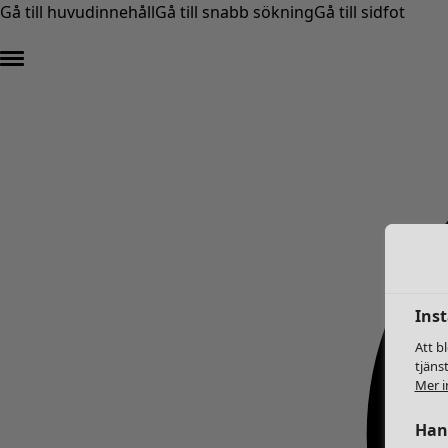
Gå till huvudinnehåll
Gå till snabb sökning
Gå till sidfot
Inst
Att b
tjäns
Mer i
Hant