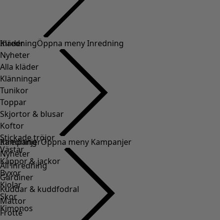
Kläder
Inredning
Öppna meny Inredning
Nyheter
Alla kläder
Klänningar
Tunikor
Toppar
Skjortor & blusar
Koftor
Stickade tröjor
Inredning
Kampanjer
Öppna meny Kampanjer
Västar
Nyheter
Kappor & jackor
All inredning
Byxor
Gardiner
Kjolar
Kuddar & kuddfodral
Skor
Mattor
Kimonos
Frotté