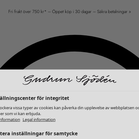
Fri frakt över 750 kr* – Öppet köp i 30 dagar – Säkra betalningar »
ällningscenter för integritet
lockera vissa typer av cookies kan påverka din upplevelse av webbplatsen o
ter som vi kan erbjuda.
nformation
Legal information
era inställningar för samtycke