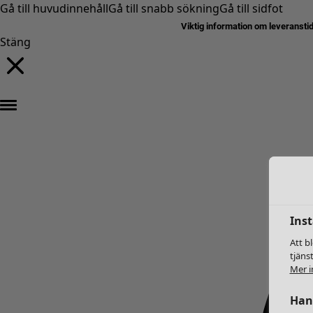
Gå till huvudinnehåll
Gå till snabb sökning
Gå till sidfot
Viktig information om leveransti
Stäng
Inst
Att b
tjäns
Mer i
Hant