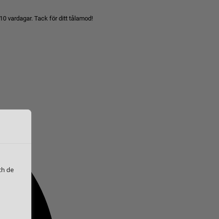
10 vardagar. Tack för ditt tålamod!
ch de