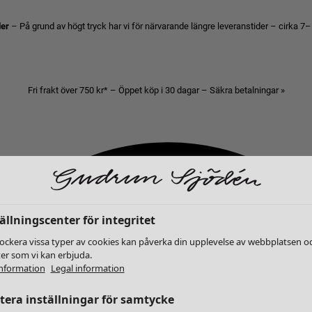
der
– På grund av högt tryck har vi för närvarande längre leveranstider – cirka 7–
Fri frakt över 750 kr* – Öppet köp i 30 dagar – Säkra betalningar »
ällningscenter för integritet
lockera vissa typer av cookies kan påverka din upplevelse av webbplatsen o
ter som vi kan erbjuda.
nformation
Legal information
era inställningar för samtycke