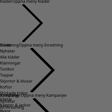
Kläder
Öppna meny Kläder
Kläder
Inredning
Öppna meny Inredning
Nyheter
Alla kläder
Klänningar
Tunikor
Toppar
Skjortor & blusar
Koftor
Stickade tröjor
Inredning
Kampanjer
Öppna meny Kampanjer
Västar
Nyheter
Kappor & jackor
All inredning
Byxor