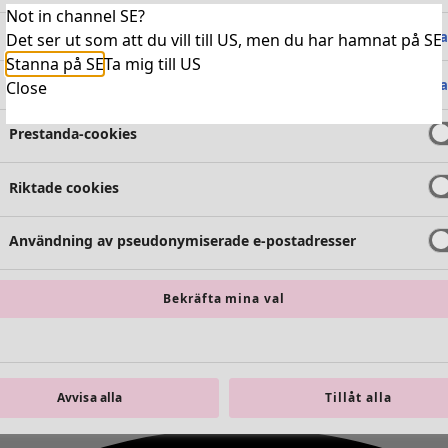
Not in channel SE?
Absolut nödvändiga cookies
Alltid 
Det ser ut som att du vill till US, men du har hamnat på SE
Stanna på SE
Ta mig till US
Funktionella cookies
Alltid 
Close
Prestanda-cookies
Riktade cookies
Användning av pseudonymiserade e-postadresser
Bekräfta mina val
Avvisa alla
Tillåt alla