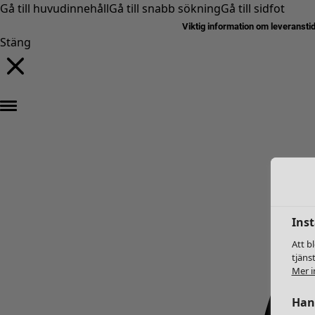
Gå till huvudinnehåll
Gå till snabb sökning
Gå till sidfot
Viktig information om leveransti
Stäng
Inst
Att b
tjäns
Mer i
Hant