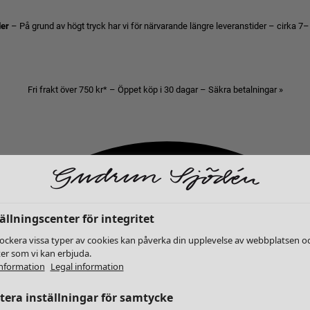
der
– På grund av högt tryck har vi för närvarande längre leveranstider – cirka 7–
Fri frakt över 750 kr* – Öppet köp i 30 dagar – Säkra betalningar »
ällningscenter för integritet
lockera vissa typer av cookies kan påverka din upplevelse av webbplatsen o
ter som vi kan erbjuda.
nformation
Legal information
era inställningar för samtycke