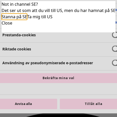
Not in channel SE?
Absolut nödvändiga cookies
Alltid 
Det ser ut som att du vill till US, men du har hamnat på SE
Stanna på SE
Ta mig till US
Funktionella cookies
Alltid 
Close
Prestanda-cookies
Riktade cookies
Användning av pseudonymiserade e-postadresser
Bekräfta mina val
Avvisa alla
Tillåt alla