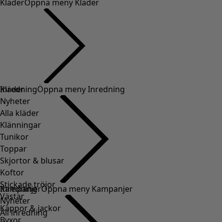
Kläder
Öppna meny Kläder
Kläder
Inredning
Öppna meny Inredning
Nyheter
Alla kläder
Klänningar
Tunikor
Toppar
Skjortor & blusar
Koftor
Stickade tröjor
Inredning
Kampanjer
Öppna meny Kampanjer
Västar
Nyheter
Kappor & jackor
All inredning
Byxor