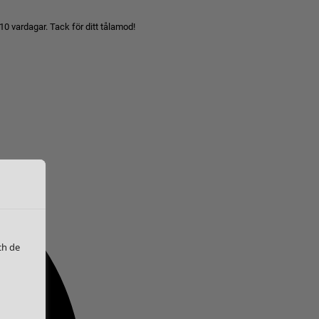
10 vardagar. Tack för ditt tålamod!
ch de