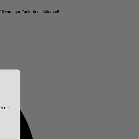
10 vardagar. Tack för ditt tålamod!
ch de