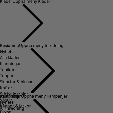
Kläder
Öppna meny Kläder
Kläder
Inredning
Öppna meny Inredning
Nyheter
Alla kläder
Klänningar
Tunikor
Toppar
Skjortor & blusar
Koftor
Stickade tröjor
Inredning
Kampanjer
Öppna meny Kampanjer
Västar
Nyheter
Kappor & jackor
All inredning
Byxor