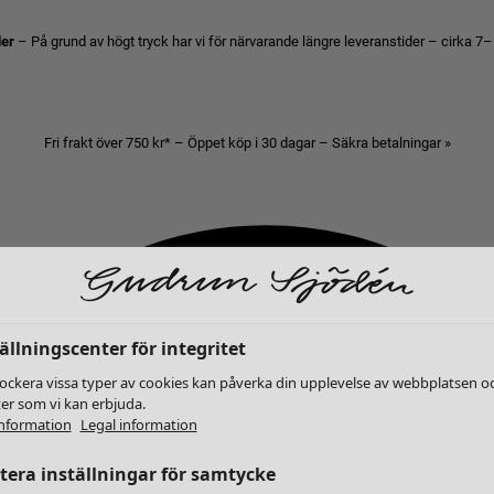
der
– På grund av högt tryck har vi för närvarande längre leveranstider – cirka 7–
Fri frakt över 750 kr* – Öppet köp i 30 dagar – Säkra betalningar »
ällningscenter för integritet
lockera vissa typer av cookies kan påverka din upplevelse av webbplatsen o
ter som vi kan erbjuda.
nformation
Legal information
era inställningar för samtycke