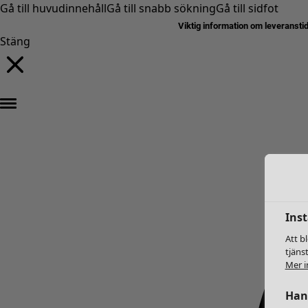
Gå till huvudinnehåll
Gå till snabb sökning
Gå till sidfot
Viktig information om leveransti
Stäng
Inst
Att b
tjäns
Mer i
Hant