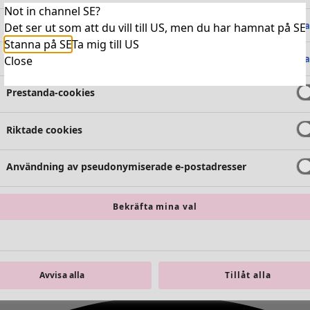
Not in channel SE?
Absolut nödvändiga cookies
Alltid 
Det ser ut som att du vill till US, men du har hamnat på SE
Stanna på SE
Ta mig till US
Funktionella cookies
Alltid 
Close
Prestanda-cookies
Riktade cookies
Användning av pseudonymiserade e-postadresser
Bekräfta mina val
Avvisa alla
Tillåt alla