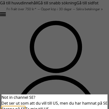
Gå till huvudinnehåll
Gå till snabb sökning
Gå till sidfot
Fri frakt över 750 kr* – Öppet köp i 30 dagar – Säkra betalningar »
Not in channel SE?
Det ser ut som att du vill till US, men du har hamnat på SE
An unexpected error occurred.