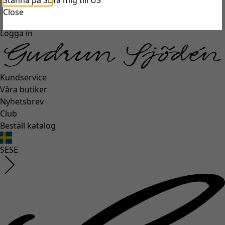
Stanna på SE
Ta mig till US
unexpectederror.buttontext
Close
Logga in
Kundservice
Våra butiker
Nyhetsbrev
Club
Beställ katalog
SE
SE