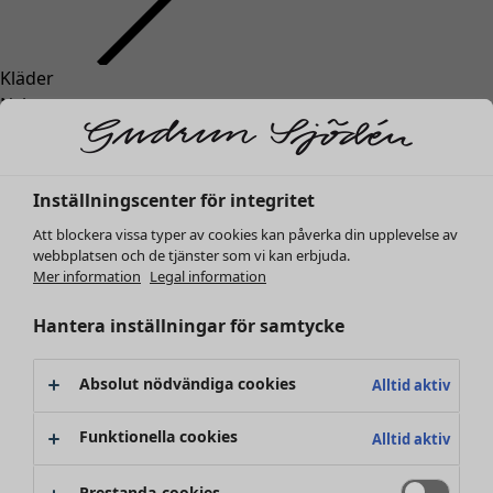
Kläder
Nyheter
Alla kläder
Klänningar
Tunikor
Inställningscenter för integritet
Toppar
Att blockera vissa typer av cookies kan påverka din upplevelse av
Skjortor & blusar
webbplatsen och de tjänster som vi kan erbjuda.
Koftor
Mer information
Legal information
Stickade tröjor
Västar
Hantera inställningar för samtycke
Kappor & jackor
Byxor
Absolut nödvändiga cookies
Alltid aktiv
Kjolar
Skor
Funktionella cookies
Alltid aktiv
Kimonos
Prestanda-cookies