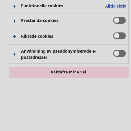
Kjolar
Kuddar & kuddfodral
Funktionella cookies
Alltid aktiv
Skor
Mattor
Kimonos
Frotté
Prestanda-cookies
Böcker
Tidigare favoriter
Riktade cookies
Kampanjer
Alla kollektioner
Alla kampanjer
Användning av pseudonymiserade e-
Premiärpris
postadresser
Klubbpris
Hitta rätt
Köp-2-pris
Rum
Nyheter
Bekräfta mina val
Badrum
Kläder
Vardagsrum
Kök & matplats
Nyheter
Alla kläder
Klänningar
Tunikor
Toppar