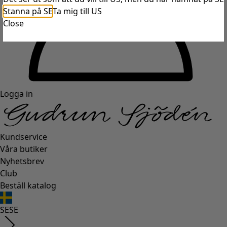
Stanna på SE
Ta mig till US
Close
Logga in
Kundservice
Våra butiker
Nyhetsbrev
Club
Beställ katalog
SE
SE