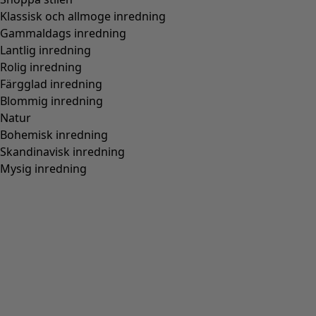
Vävd byxa i ekologisk bomull
Wish list icon
Finalrea
:
295 kr
Pris
:
595 kr
Färg
grönpeppar
80