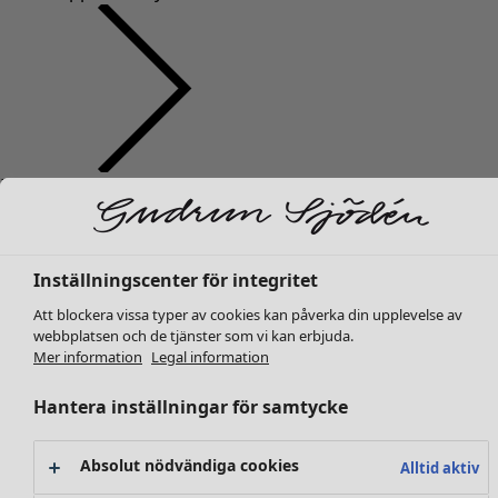
Kläder
Inredning
Öppna meny Inredning
Nyheter
Alla kläder
Klänningar
Inställningscenter för integritet
Tunikor
Att blockera vissa typer av cookies kan påverka din upplevelse av
Toppar
webbplatsen och de tjänster som vi kan erbjuda.
Skjortor & blusar
Mer information
Legal information
Koftor
Stickade tröjor
Hantera inställningar för samtycke
Inredning
Kampanjer
Öppna meny Kampanjer
Västar
Nyheter
Kappor & jackor
All inredning
Absolut nödvändiga cookies
Alltid aktiv
Byxor
Gardiner