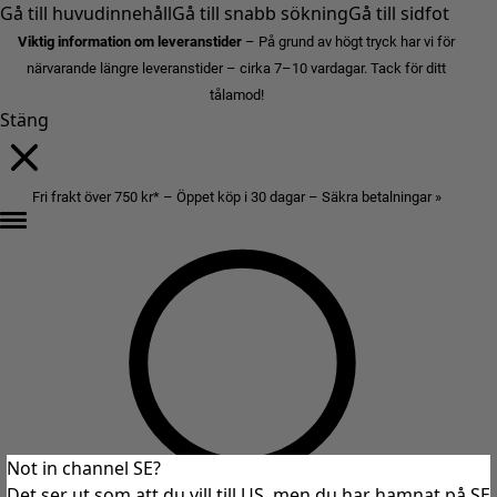
Gå till huvudinnehåll
Gå till snabb sökning
Gå till sidfot
Viktig information om leveranstider
– På grund av högt tryck har vi för
närvarande längre leveranstider – cirka 7–10 vardagar. Tack för ditt
tålamod!
Stäng
Fri frakt över 750 kr* – Öppet köp i 30 dagar – Säkra betalningar »
Not in channel SE?
Det ser ut som att du vill till US, men du har hamnat på SE