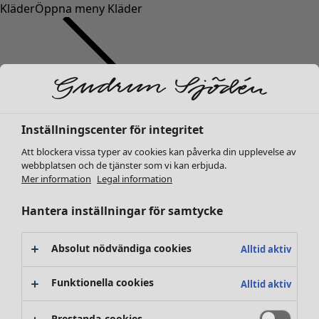
Kläder
Öppna meny Kläder
Inställningscenter för integritet
Kläder
Inredning
Öppna meny Inredning
Nyheter
Att blockera vissa typer av cookies kan påverka din upplevelse av
webbplatsen och de tjänster som vi kan erbjuda.
Alla kläder
Mer information
Legal information
Klänningar
Tunikor
Hantera inställningar för samtycke
Toppar
Skjortor & blusar
Absolut nödvändiga cookies
Alltid aktiv
Koftor
Stickade tröjor
Inredning
Kampanjer
Öppna meny Kampanjer
Funktionella cookies
Alltid aktiv
Västar
Nyheter
Kappor & jackor
All inredning
Prestanda-cookies