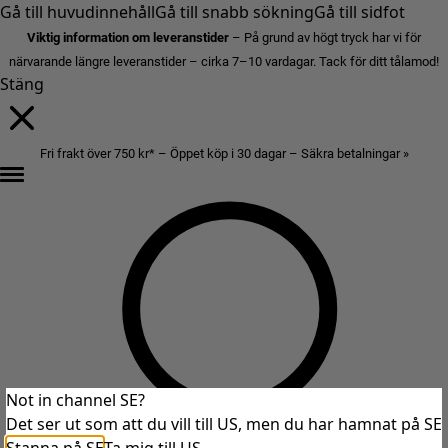
Gå till huvudinnehåll
Gå till snabb sökning
Gå till sidfot
Viktig information om leveranstider
– På grund av högt tryck har vi för
närvarande längre leveranstider – cirka 7–10 vardagar. Tack för ditt tålamod!
Stäng
Fri frakt över 750 kr* – Öppet köp i 30 dagar – Säkra betalningar »
Not in channel SE?
Det ser ut som att du vill till US, men du har hamnat på SE