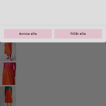
Previous slider image
Next slider image
Current slider image
Gå till 2
Gå till 3
Gå till 4
Avvisa alla
Tillåt alla
Fler färger