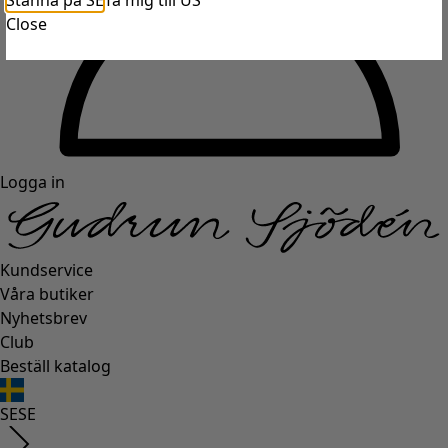
Stanna på SE
Ta mig till US
Close
Logga in
Kundservice
Våra butiker
Nyhetsbrev
Club
Beställ katalog
SE
SE