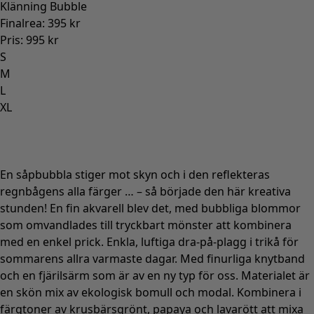
Klänning Bubble
Finalrea
:
395 kr
Pris
:
995 kr
S
M
L
XL
En såpbubbla stiger mot skyn och i den reflekteras
regnbågens alla färger … – så började den här kreativa
stunden! En fin akvarell blev det, med bubbliga blommor
som omvandlades till tryckbart mönster att kombinera
med en enkel prick. Enkla, luftiga dra-på-plagg i trikå för
sommarens allra varmaste dagar. Med finurliga knytband
och en fjärilsärm som är av en ny typ för oss. Materialet är
en skön mix av ekologisk bomull och modal. Kombinera i
färgtoner av krusbärsgrönt, papaya och lavarött att mixa