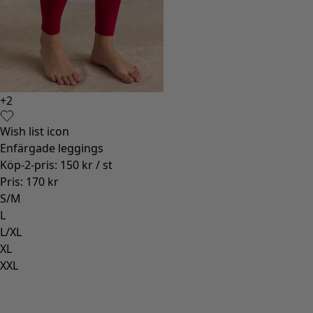
+
2
Wish list icon
Enfärgade leggings
Köp-2-pris
:
150 kr
/ st
Pris
:
170 kr
S/M
L
L/XL
XL
XXL