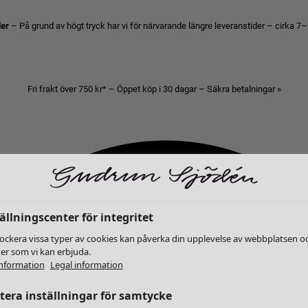
der
– På grund av högt tryck har vi för närvarande längre leveranstider – cirka 7–
Fri frakt över 750 kr* – Öppet köp i 30 dagar – Säkra betalningar »
ällningscenter för integritet
lockera vissa typer av cookies kan påverka din upplevelse av webbplatsen o
ter som vi kan erbjuda.
nformation
Legal information
era inställningar för samtycke