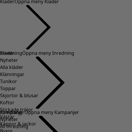
Kläder
Öppna meny Kläder
Kläder
Inredning
Öppna meny Inredning
Nyheter
Alla kläder
Klänningar
Tunikor
Toppar
Skjortor & blusar
Koftor
Stickade tröjor
Inredning
Kampanjer
Öppna meny Kampanjer
Västar
Nyheter
Kappor & jackor
All inredning
Byxor