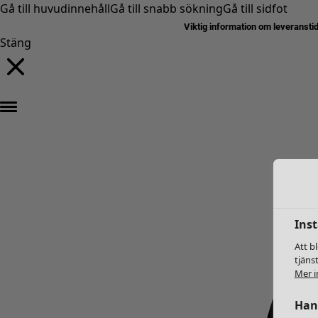
Gå till huvudinnehåll
Gå till snabb sökning
Gå till sidfot
Viktig information om leveransti
Stäng
Inst
Att b
tjäns
Mer i
Hant