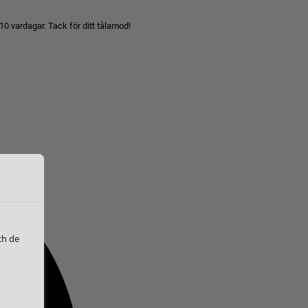
10 vardagar. Tack för ditt tålamod!
ch de