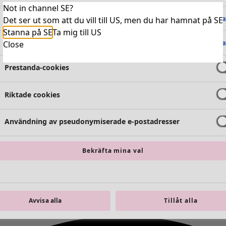
Not in channel SE?
Absolut nödvändiga cookies
Alltid 
Det ser ut som att du vill till US, men du har hamnat på SE
Stanna på SE
Ta mig till US
Funktionella cookies
Alltid 
Close
Prestanda-cookies
Riktade cookies
Användning av pseudonymiserade e-postadresser
Bekräfta mina val
Avvisa alla
Tillåt alla