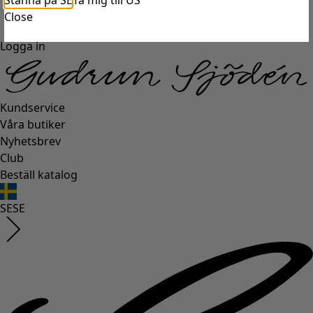
Stanna på SE
Ta mig till US
Close
Logga in
Kundservice
Våra butiker
Nyhetsbrev
Club
Beställ katalog
SE
SE