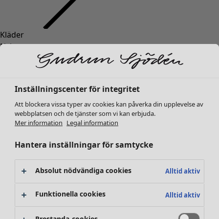
Kläder
Nyheter
Alla kläder
Klänningar
Tunikor
Inställningscenter för integritet
Toppar
Att blockera vissa typer av cookies kan påverka din upplevelse av
Skjortor & blusar
webbplatsen och de tjänster som vi kan erbjuda.
Koftor
Mer information
Legal information
Stickade tröjor
Västar
Hantera inställningar för samtycke
Kappor & jackor
Byxor
Absolut nödvändiga cookies
Alltid aktiv
Kjolar
Skor
Funktionella cookies
Alltid aktiv
Kimonos
Prestanda-cookies