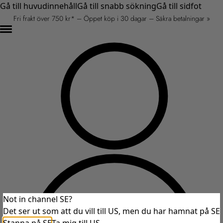
Gå till huvudinnehåll
Gå till snabb sökning
Gå till sidfot
Fri frakt över 750 kr* – Öppet köp i 30 dagar – Säkra betalningar »
Not in channel SE?
Det ser ut som att du vill till US, men du har hamnat på SE