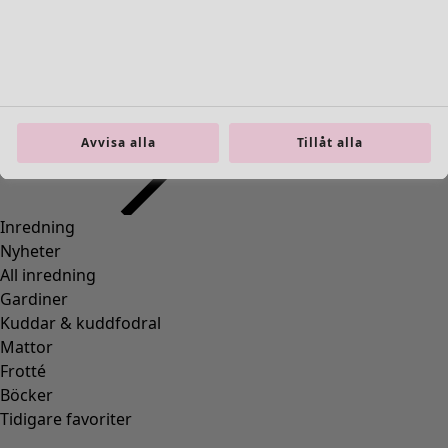
Inredning
Öppna meny Inredning
Avvisa alla
Tillåt alla
Inredning
Nyheter
All inredning
Gardiner
Kuddar & kuddfodral
Mattor
Frotté
Böcker
Tidigare favoriter