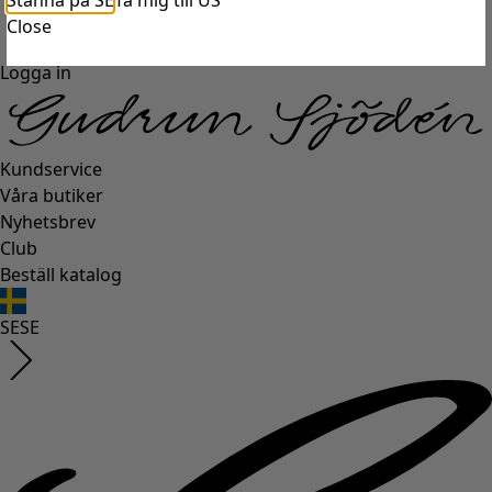
Stanna på SE
Ta mig till US
Close
Logga in
Kundservice
Våra butiker
Nyhetsbrev
Club
Beställ katalog
SE
SE