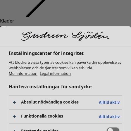
Kläder
Nyheter
Alla kläder
Klänningar
Tunikor
Inställningscenter för integritet
Toppar
Att blockera vissa typer av cookies kan påverka din upplevelse av
Skjortor & blusar
webbplatsen och de tjänster som vi kan erbjuda.
Koftor
Mer information
Legal information
Stickade tröjor
Västar
Hantera inställningar för samtycke
Kappor & jackor
Byxor
Absolut nödvändiga cookies
Alltid aktiv
Kjolar
Skor
Funktionella cookies
Alltid aktiv
Kimonos
Prestanda-cookies