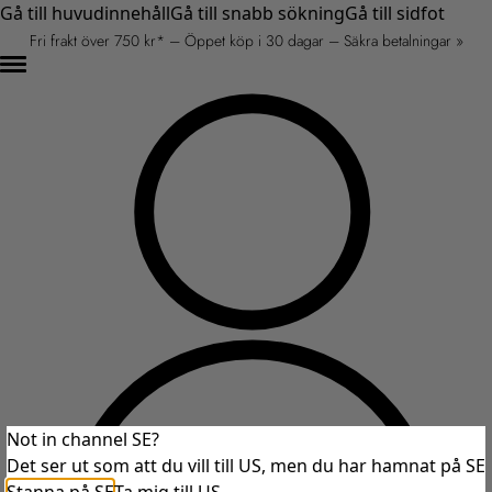
Gå till huvudinnehåll
Gå till snabb sökning
Gå till sidfot
Fri frakt över 750 kr* – Öppet köp i 30 dagar – Säkra betalningar »
Not in channel SE?
Det ser ut som att du vill till US, men du har hamnat på SE