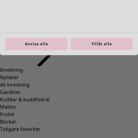
Inredning
Öppna meny Inredning
Avvisa alla
Tillåt alla
Inredning
Nyheter
All inredning
Gardiner
Kuddar & kuddfodral
Mattor
Frotté
Böcker
Tidigare favoriter