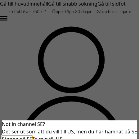
Gå till huvudinnehåll
Gå till snabb sökning
Gå till sidfot
Fri frakt över 750 kr* – Öppet köp i 30 dagar – Säkra betalningar »
Not in channel SE?
Det ser ut som att du vill till US, men du har hamnat på SE
An unexpected error occurred.