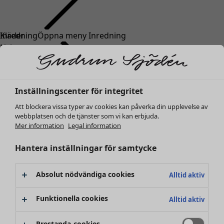
Kläder
Nyheter
Alla kläder
Klänningar
Tunikor
Inställningscenter för integritet
Toppar
Att blockera vissa typer av cookies kan påverka din upplevelse av
Skjortor & blusar
webbplatsen och de tjänster som vi kan erbjuda.
Koftor
Mer information
Legal information
Stickade tröjor
Västar
Hantera inställningar för samtycke
Kappor & jackor
Byxor
Absolut nödvändiga cookies
Alltid aktiv
Kjolar
Skor
Funktionella cookies
Alltid aktiv
Kimonos
Prestanda-cookies