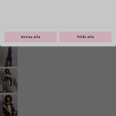
Avvisa alla
Tillåt alla
Inredning
Öppna meny Inredning
Inredning
Nyheter