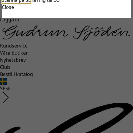
Stanna på SE
Ta mig till US
unexpectederror.buttontext
Close
Logga in
Kundservice
Våra butiker
Nyhetsbrev
Club
Beställ katalog
SE
SE