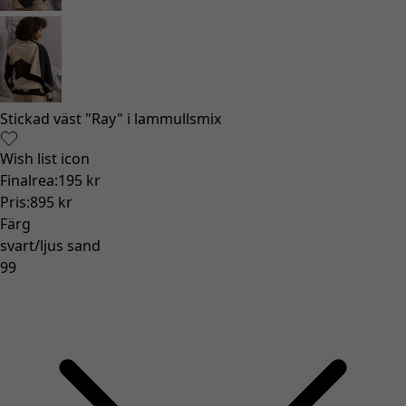
All inredning
Gardiner
Kuddar & kuddfodral
Mattor
Frotté
Böcker
Tidigare favoriter
Rum
Badrum
Vardagsrum
Kök & matplats