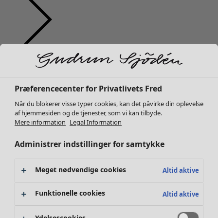
Tøj
Nyhed
Alt tøj
Kjoler
Præferencecenter for Privatlivets Fred
Tunikaer
Når du blokerer visse typer cookies, kan det påvirke din oplevelse
Toppe
af hjemmesiden og de tjenester, som vi kan tilbyde.
Skjorter og bluser
Mere information
Legal Information
Cardiganer
Administrer indstillinger for samtykke
Striktrøjer
Veste
Frakker & jakker
Meget nødvendige cookies
Altid aktive
Bukser
Nederdele
Funktionelle cookies
Altid aktive
Sko
Kimonoer
Ydelsescookies