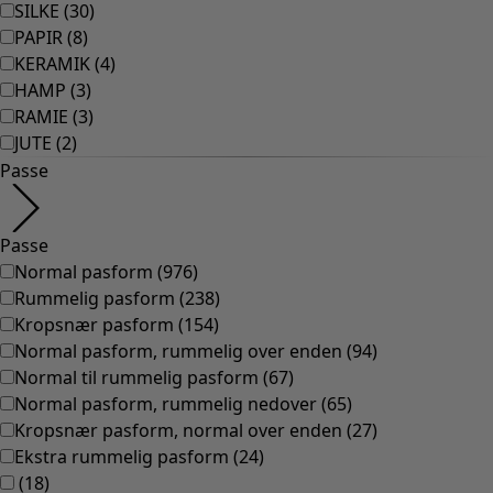
Rum
Badeværelse
Indretning
Spisehjørnet
Shop stilen