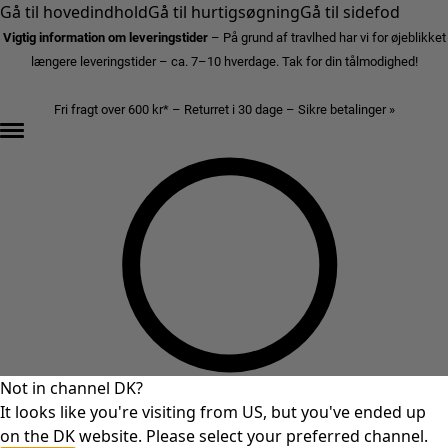
Gå til hovedindhold
Gå til hurtigsøgning
Gå til sidefod
Vigtig information om leveringstider
– På grund af travlhed har vi for øjeblikket
længere leveringstider – ca. 7–10 hverdage. Tak for din tålmodighed!
Fri fragt over 600 kr* – Returret i 30 dage – Sikre betalinger »
Not in channel DK?
It looks like you're visiting from US, but you've ended up
on the DK website. Please select your preferred channel.