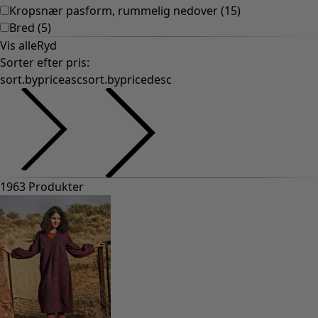
Indretning i klassisk stil og almuestil
Gammeldags indretning
Landlig indretning
Sjov indretning
Farverig indretning
Blomstret indretning
Natur
Indretning i bohemestil
Skandinavisk indretning
Hyggelig indretning