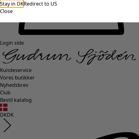
Stay in DK
Redirect to US
Close
Login side
Kundeservice
Vores butikker
Nyhedsbrev
Club
Bestil katalog
DK
DK