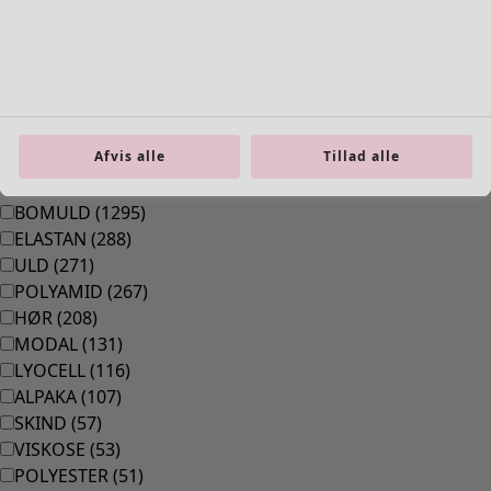
Bolig
Åbn menu Bolig
Afvis alle
Tillad alle
Bolig
Nyhed
Al boligindretning
Gardiner
Puder & Pyntepudebetræk
Tæpper
Frotté
Boger
Tidligere favoritter