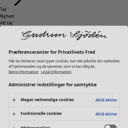
Tøj
Bolig
Åbn menu Bolig
Nyhed
Alt tøj
Kjoler
Tunikaer
Toppe
Skjorter og bluser
Bolig
Kampagner
Åbn menu Kampagner
Præferencecenter for Privatlivets Fred
Cardiganer
Nyhed
Når du blokerer visse typer cookies, kan det påvirke din oplevelse
Striktrøjer
Al boligindretning
af hjemmesiden og de tjenester, som vi kan tilbyde.
Veste
Gardiner
Mere information
Legal Information
Frakker & jakker
Puder & Pyntepudebetræk
Administrer indstillinger for samtykke
Bukser
Tæpper
Nederdele
Frotté
Sko
Boger
Meget nødvendige cookies
Altid aktive
Kimonoer
Tidligere favoritter
Kampagner
Alla kollektionerne
Alle kampagner
Funktionelle cookies
Altid aktive
Premierepriser
Klubpris
Ydelsescookies