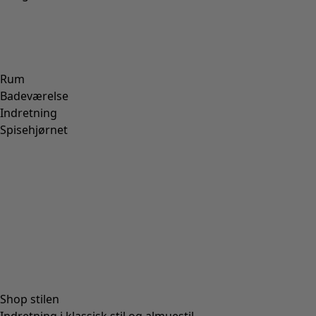
Vævede shorts "Bifrost" i hør
Wish list icon
Udsalgsslutspurt
:
321 kr
Pris
:
725 kr