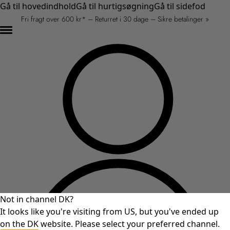
Gå til hovedindhold
Gå til hurtigsøgning
Gå til sidefod
Fri fragt over 600 kr* – Returret i 30 dage – Sikre betalinger »
Not in channel DK?
It looks like you're visiting from US, but you've ended up
on the DK website. Please select your preferred channel.