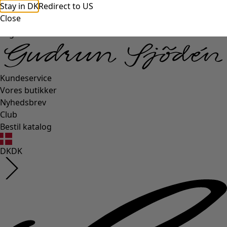
Stay in DK
Redirect to US
Close
Login side
Kundeservice
Vores butikker
Nyhedsbrev
Club
Bestil katalog
DK
DK