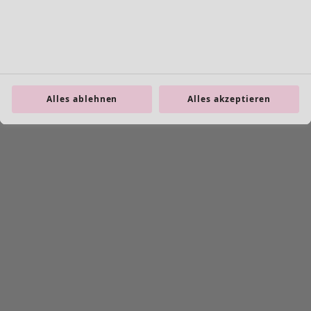
Leggings
Schmuck
Taschen
Schuhe
Alles ablehnen
Alles akzeptieren