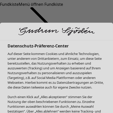
Fundkiste
Menü öffnen Fundkiste
Datenschutz-Präferenz-Center
Auf dieser Seite kommen Cookies und ähnliche Technologien,
SALE Mode
unter anderem von Drittanbietern, zum Einsatz, um diese Seite
Alle anzeigen
bereitzustellen, das Nutzungsverhalten zu erheben und
Kleider
auszuwerten (Tracking) und um Anzeigen basierend auf Ihrem
Tuniken
Nutzungsverhalten zu personalisieren und auszuspielen
(Targeting), z.B. auf Social Media Plattformen oder anderen
Blusen
Webseiten. Hierbei kommt es zu Datenübertragungen an Dritte,
Pullover & Shirts
die diese Daten teilweise auch für eigene Zwecke nutzen.
Strickjacken
Hosen
Durch einen Klick auf „Alles akzeptieren“ stimmen Sie der
Nutzung der oben beschriebenen Funktionen zu. Einzelne
Röcke
Funktionen auswählen können Sie durch „Meine Auswahl
Jacken & Mäntel
bestätigen“. Über „Alles ablehnen“ werden keine Tracking- und