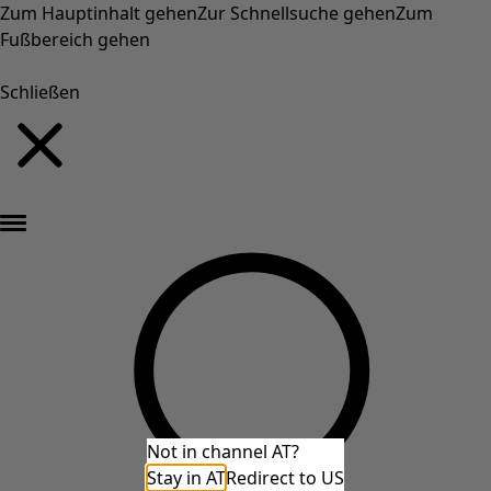
Zum Hauptinhalt gehen
Zur Schnellsuche gehen
Zum
Fußbereich gehen
Schließen
Neu eingetroffen: Gudruns farbenfrohe Herbstkollektion »
Not in channel AT?
Stay in AT
Redirect to US