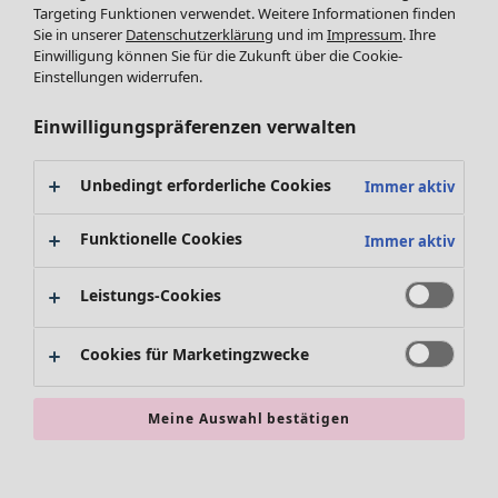
Leggings /Strumpfhosen
Targeting Funktionen verwendet. Weitere Informationen finden
Sie in unserer
Datenschutzerklärung
und im
Impressum
. Ihre
Accessoires
Einwilligung können Sie für die Zukunft über die Cookie-
Schuhe
Einstellungen widerrufen.
Bademode
SALE Zuhause
Basics
Alle anzeigen
Einwilligungspräferenzen verwalten
Dekoration
Textilien
Unbedingt erforderliche Cookies
Immer aktiv
Teppiche
Frottee
Funktionelle Cookies
Immer aktiv
Leistungs-Cookies
Cookies für Marketingzwecke
Meine Auswahl bestätigen
SALE Aktionen
Alles im Sale
Sale-Neuheiten