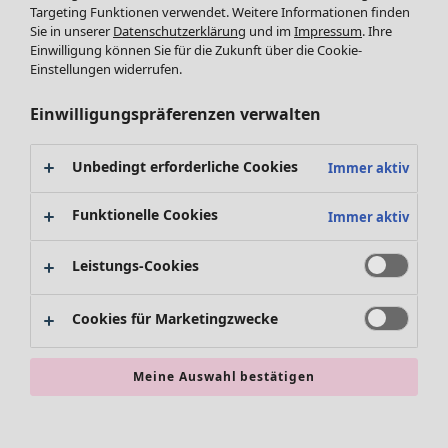
Leggings /Strumpfhosen
Kleider
Targeting Funktionen verwendet. Weitere Informationen finden
Sie in unserer
Datenschutzerklärung
und im
Impressum
. Ihre
Accessoires
Tuniken
Einwilligung können Sie für die Zukunft über die Cookie-
Schuhe
Pullover
Einstellungen widerrufen.
Bademode
SALE Zuhause
Tops & Shirts
Basics
Alle anzeigen
Strickpullover
Einwilligungspräferenzen verwalten
Dekoration
Zuhause
Angebote
Menü öffnen Angebote
Westen
Textilien
Neuheiten
Hosen
Unbedingt erforderliche Cookies
Immer aktiv
Teppiche
Alle anzeigen
Blusen
Frottee
Kissen
Strickjacken
Funktionelle Cookies
Immer aktiv
Gardinen
Jacken & Mäntel
Teppiche
Röcke
Leistungs-Cookies
Frottee
Geschirr
Cookies für Marketingzwecke
Tischdecken & -läufer
Kollektionen
Dekoration & Accessoires
Alle anzeigen
Bücher
Premierenpreise
Meine Auswahl bestätigen
SALE Aktionen
Stoffe
Bestpreise
Suchen
Alles im Sale
Lieblinge aus früheren Kollektionen
Kauf-2-Preise
Neuheiten
Sale-Neuheiten
Räume