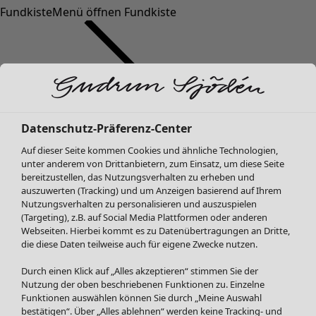
Fundkiste
Menü öffnen Fundkiste
Datenschutz-Präferenz-Center
Auf dieser Seite kommen Cookies und ähnliche Technologien,
SALE Mode
Mode
Menü öffnen Mode
unter anderem von Drittanbietern, zum Einsatz, um diese Seite
Alle anzeigen
bereitzustellen, das Nutzungsverhalten zu erheben und
Kleider
auszuwerten (Tracking) und um Anzeigen basierend auf Ihrem
Tuniken
Nutzungsverhalten zu personalisieren und auszuspielen
(Targeting), z.B. auf Social Media Plattformen oder anderen
Blusen
Webseiten. Hierbei kommt es zu Datenübertragungen an Dritte,
Pullover & Shirts
die diese Daten teilweise auch für eigene Zwecke nutzen.
Strickjacken
Hosen
Durch einen Klick auf „Alles akzeptieren“ stimmen Sie der
Mode
Zuhause
Menü öffnen Zuhause
Nutzung der oben beschriebenen Funktionen zu. Einzelne
Röcke
Neuheiten
Funktionen auswählen können Sie durch „Meine Auswahl
Jacken & Mäntel
Alle anzeigen
bestätigen“. Über „Alles ablehnen“ werden keine Tracking- und