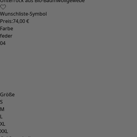
Unterrock aus Bio-Baumwollgewebe
Wunschliste-Symbol
Preis
:
74,00 €
Farbe
feder
04
Größe
S
M
L
XL
XXL