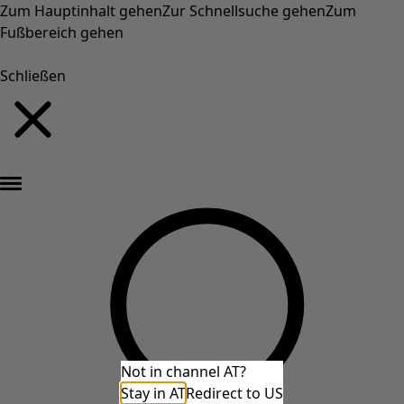
Zum Hauptinhalt gehen
Zur Schnellsuche gehen
Zum
Fußbereich gehen
Schließen
Neu eingetroffen: Gudruns farbenfrohe Herbstkollektion »
Not in channel AT?
Stay in AT
Redirect to US