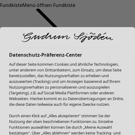
Fundkiste
Menü öffnen Fundkiste
Datenschutz-Präferenz-Center
Auf dieser Seite kommen Cookies und ähnliche Technologien,
SALE Mode
unter anderem von Drittanbietern, zum Einsatz, um diese Seite
Alle anzeigen
bereitzustellen, das Nutzungsverhalten zu erheben und
Kleider
auszuwerten (Tracking) und um Anzeigen basierend auf Ihrem
Tuniken
Nutzungsverhalten zu personalisieren und auszuspielen
(Targeting), z.B. auf Social Media Plattformen oder anderen
Blusen
Webseiten. Hierbei kommt es zu Datenübertragungen an Dritte,
Pullover & Shirts
die diese Daten teilweise auch für eigene Zwecke nutzen.
Strickjacken
Hosen
Durch einen Klick auf „Alles akzeptieren“ stimmen Sie der
Nutzung der oben beschriebenen Funktionen zu. Einzelne
Röcke
Funktionen auswählen können Sie durch „Meine Auswahl
Jacken & Mäntel
bestätigen“. Über „Alles ablehnen“ werden keine Tracking- und