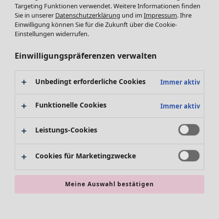
Leggings /Strumpfhosen
Targeting Funktionen verwendet. Weitere Informationen finden
Sie in unserer
Datenschutzerklärung
und im
Impressum
. Ihre
Accessoires
Einwilligung können Sie für die Zukunft über die Cookie-
Schuhe
Einstellungen widerrufen.
Bademode
SALE Zuhause
Basics
Alle anzeigen
Einwilligungspräferenzen verwalten
Dekoration
Textilien
Unbedingt erforderliche Cookies
Immer aktiv
Teppiche
Frottee
Funktionelle Cookies
Immer aktiv
Leistungs-Cookies
Cookies für Marketingzwecke
Meine Auswahl bestätigen
SALE Aktionen
Alles im Sale
Sale-Neuheiten