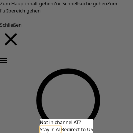
Zum Hauptinhalt gehen
Zur Schnellsuche gehen
Zum
Fußbereich gehen
Schließen
Neu eingetroffen: Gudruns farbenfrohe Herbstkollektion »
Not in channel AT?
Stay in AT
Redirect to US