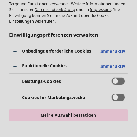
Leggings /Strumpfhosen
Kleider
Targeting Funktionen verwendet. Weitere Informationen finden
Sie in unserer
Datenschutzerklärung
und im
Impressum
. Ihre
Accessoires
Tuniken
Einwilligung können Sie für die Zukunft über die Cookie-
Schuhe
Pullover
Einstellungen widerrufen.
Bademode
SALE Zuhause
Tops & Shirts
Basics
Alle anzeigen
Strickpullover
Einwilligungspräferenzen verwalten
Dekoration
Zuhause
Angebote
Menü öffnen Angebote
Westen
Textilien
Neuheiten
Hosen
Unbedingt erforderliche Cookies
Immer aktiv
Teppiche
Alle anzeigen
Blusen
Frottee
Kissen
Strickjacken
Funktionelle Cookies
Immer aktiv
Gardinen
Jacken & Mäntel
Teppiche
Röcke
Leistungs-Cookies
Frottee
Geschirr
Cookies für Marketingzwecke
Tischdecken & -läufer
Kollektionen
Dekoration & Accessoires
Alle anzeigen
Bücher
Premierenpreise
Meine Auswahl bestätigen
SALE Aktionen
Stoffe
Bestpreise
Suchen
Alles im Sale
Lieblinge aus früheren Kollektionen
Kauf-2-Preise
Neuheiten
Sale-Neuheiten
Räume