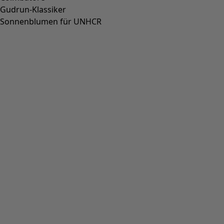
+
1
Wunschliste-Symbol
Kleid Thistle
Preis
:
109,00 €
S
M
L
XL
XXL