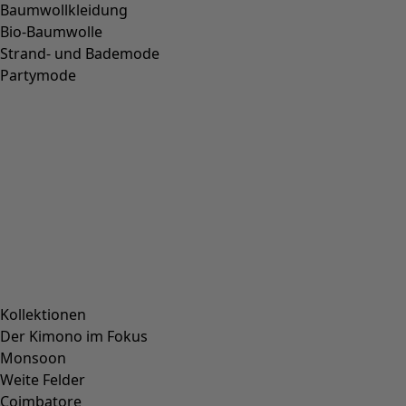
+
1
Wunschliste-Symbol
Kleid Thistle
Preis
:
109,00 €
S
M
L
XL
XXL