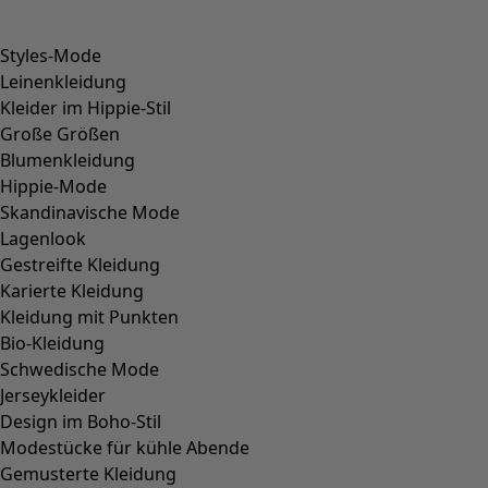
+
1
Wunschliste-Symbol
Kleid Thistle
Preis
:
109,00 €
S
M
L
XL
XXL