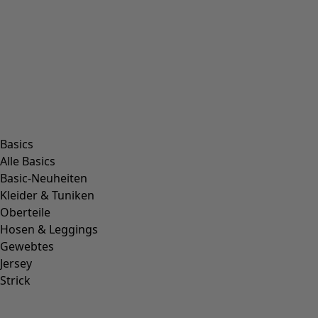
+
2
Wunschliste-Symbol
Kleid Rose hip
Preis
:
159,00 €
S
M
L
XL
XXL