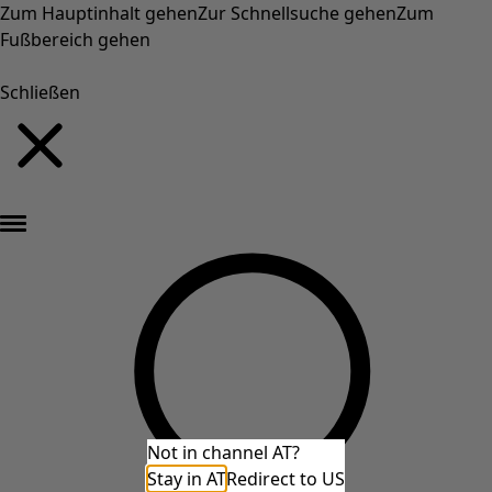
Zum Hauptinhalt gehen
Zur Schnellsuche gehen
Zum
Fußbereich gehen
Schließen
Neu eingetroffen: Gudruns farbenfrohe Herbstkollektion »
Not in channel AT?
Stay in AT
Redirect to US