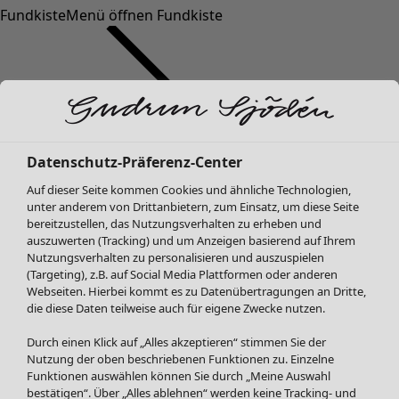
Fundkiste
Menü öffnen Fundkiste
Datenschutz-Präferenz-Center
Auf dieser Seite kommen Cookies und ähnliche Technologien,
SALE Mode
Mode
Menü öffnen Mode
unter anderem von Drittanbietern, zum Einsatz, um diese Seite
Alle anzeigen
bereitzustellen, das Nutzungsverhalten zu erheben und
Kleider
auszuwerten (Tracking) und um Anzeigen basierend auf Ihrem
Tuniken
Nutzungsverhalten zu personalisieren und auszuspielen
(Targeting), z.B. auf Social Media Plattformen oder anderen
Blusen
Webseiten. Hierbei kommt es zu Datenübertragungen an Dritte,
Pullover & Shirts
die diese Daten teilweise auch für eigene Zwecke nutzen.
Strickjacken
Hosen
Durch einen Klick auf „Alles akzeptieren“ stimmen Sie der
Mode
Zuhause
Menü öffnen Zuhause
Nutzung der oben beschriebenen Funktionen zu. Einzelne
Röcke
Neuheiten
Funktionen auswählen können Sie durch „Meine Auswahl
Jacken & Mäntel
Alle anzeigen
bestätigen“. Über „Alles ablehnen“ werden keine Tracking- und