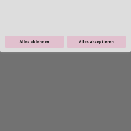
Alles ablehnen
Alles akzeptieren
+
2
Wunschliste-Symbol
Kleid Rose hip
Preis
:
159,00 €
S
M
L
XL
XXL