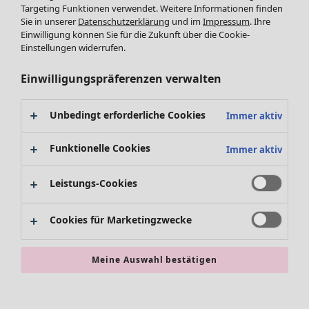
Targeting Funktionen verwendet. Weitere Informationen finden
Accessoires
Sie in unserer
Datenschutzerklärung
und im
Impressum
. Ihre
Schuhe
Einwilligung können Sie für die Zukunft über die Cookie-
Bademode
SALE Zuhause
Einstellungen widerrufen.
Basics
Alle anzeigen
Dekoration
Einwilligungspräferenzen verwalten
Textilien
Teppiche
Unbedingt erforderliche Cookies
Immer aktiv
Frottee
Funktionelle Cookies
Immer aktiv
Leistungs-Cookies
Cookies für Marketingzwecke
SALE Aktionen
Meine Auswahl bestätigen
Alles im Sale
Sale-Neuheiten
Sale-Schnäppchen