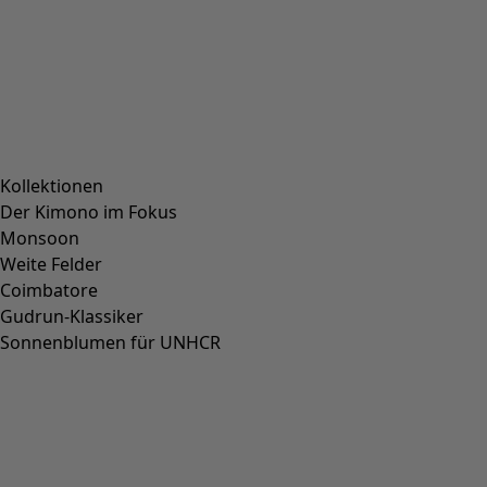
Normale bis weite Passform
(
131
)
Normale Passform, um die Hüfte herum großzügig
(
128
)
Normale Passform, unten großzügige Weite
(
120
)
(
50
)
Extra weite Passform
(
41
)
Figurnahe Passform, unten normale Weite
(
22
)
Figurnahe Passform, um die Hüfte herum normal
(
15
)
Figurnahe Passform, unten großzügige Weite
(
7
)
Figurnahe Passform, um die Hüfte herum großzügig
(
6
)
Alle anzeigen
Löschen
Nach Preis sortieren
:
sort.bypriceasc
sort.bypricedesc
2684 Produkte