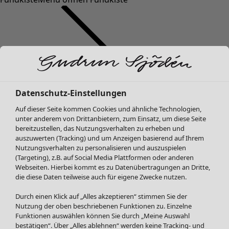
Datenschutz-Einstellungen
SALE Mode
Mode
Menü öffnen Mode
Auf dieser Seite kommen Cookies und ähnliche Technologien,
Alle anzeigen
unter anderem von Drittanbietern, zum Einsatz, um diese Seite
Kleider
bereitzustellen, das Nutzungsverhalten zu erheben und
Tuniken
auszuwerten (Tracking) und um Anzeigen basierend auf Ihrem
Nutzungsverhalten zu personalisieren und auszuspielen
Blusen
(Targeting), z.B. auf Social Media Plattformen oder anderen
Pullover & Shirts
Webseiten. Hierbei kommt es zu Datenübertragungen an Dritte,
Strickjacken
die diese Daten teilweise auch für eigene Zwecke nutzen.
Hosen
Mode
Zuhause
Menü öffnen Zuhause
Durch einen Klick auf „Alles akzeptieren“ stimmen Sie der
Röcke
Neuheiten
Nutzung der oben beschriebenen Funktionen zu. Einzelne
Jacken & Mäntel
Alle anzeigen
Funktionen auswählen können Sie durch „Meine Auswahl
Leggings /Strumpfhosen
Kleider
bestätigen“. Über „Alles ablehnen“ werden keine Tracking- und