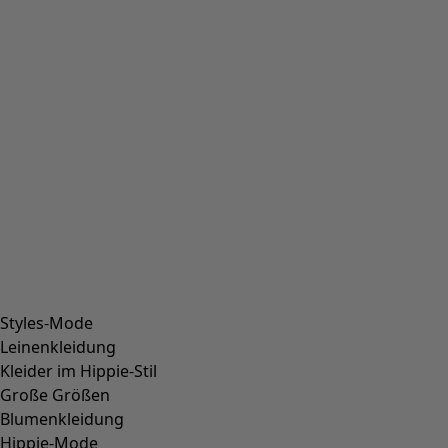
40
(
139
)
41
(
139
)
42
(
139
)
Material
Material
BAUMWOLLE
(
1814
)
ELASTHAN
(
382
)
LEINEN
(
347
)
POLYAMID
(
319
)
WOLLE
(
284
)
MODAL
(
162
)
LYOCELL
(
132
)
ALPAKA
(
111
)
LEDER
(
84
)
POLYESTER
(
72
)
VISKOSE
(
69
)