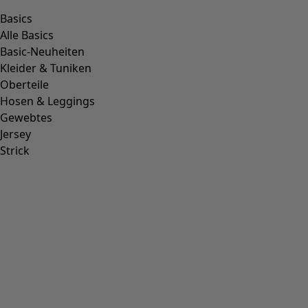
M
(
1976
)
Einheitsgröße
(
234
)
S
(
1976
)
S/M
(
112
)
XL
(
2032
)
XS
(
623
)
XXL
(
1143
)
00000
(
38
)
00006
(
111
)
00007
(
8
)
00008
(
111
)
00010
(
111
)
00011
(
8
)
00012
(
111
)
00014
(
55
)
36
(
139
)
37
(
139
)
38
(
139
)
39
(
139
)