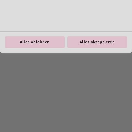
Farbe
Ungebleicht
Natur
Gelb
Rot
Rosa
Alles ablehnen
Alles akzeptieren
Blau
Lila
Grün
Braun
Grau
Schwarz
Größe
Größe
L
(
2032
)
L/XL
(
56
)