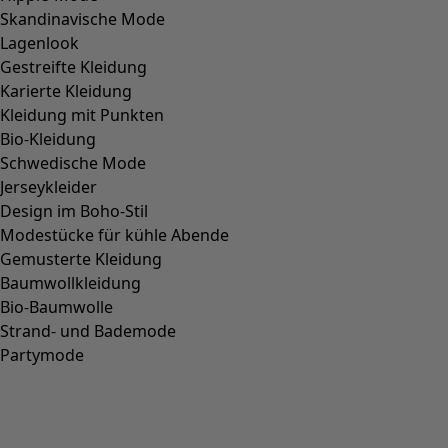
SEIDE
(
25
)
HANF
(
7
)
JUTE
(
6
)
KERAMIK
(
6
)
HOLZ
(
5
)
KNOCHEN
(
4
)
NATURGUMMI
(
4
)
BAMBUS
(
3
)
RAMIE
(
3
)
PAPIER
(
1
)
Passform
Passform
Normale Passform
(
1314
)
Weite Passform
(
358
)
Figurnahe Passform
(
183
)