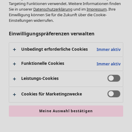
Targeting Funktionen verwendet. Weitere Informationen finden
Accessoires
Tuniken
Sie in unserer
Datenschutzerklärung
und im
Impressum
. Ihre
Schuhe
Pullover
Einwilligung können Sie für die Zukunft über die Cookie-
Bademode
SALE Zuhause
Tops & Shirts
Einstellungen widerrufen.
Basics
Alle anzeigen
Strickpullover
Dekoration
Zuhause
Angebote
Menü öffnen Angebote
Westen
Einwilligungspräferenzen verwalten
Textilien
Neuheiten
Hosen
Teppiche
Alle anzeigen
Blusen
Unbedingt erforderliche Cookies
Immer aktiv
Frottee
Kissen
Strickjacken
Gardinen
Jacken & Mäntel
Funktionelle Cookies
Immer aktiv
Teppiche
Röcke
Frottee
Leistungs-Cookies
Geschirr
Tischdecken & -läufer
Angebote
Kollektionen
Cookies für Marketingzwecke
Dekoration & Accessoires
Alle anzeigen
Bücher
Premierenpreise
SALE Aktionen
Stoffe
Meine Auswahl bestätigen
Bestpreise
Suchen
Alles im Sale
Lieblinge aus früheren Kollektionen
Kauf-2-Preise
Neuheiten
Sale-Neuheiten
Räume
SALE Mode
Sale-Schnäppchen