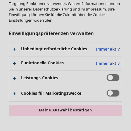
Targeting Funktionen verwendet. Weitere Informationen finden
Accessoires
Sie in unserer
Datenschutzerklärung
und im
Impressum
. Ihre
Schuhe
Einwilligung können Sie für die Zukunft über die Cookie-
Bademode
SALE Zuhause
Einstellungen widerrufen.
Basics
Alle anzeigen
Dekoration
Einwilligungspräferenzen verwalten
Textilien
Teppiche
Unbedingt erforderliche Cookies
Immer aktiv
Frottee
Funktionelle Cookies
Immer aktiv
Leistungs-Cookies
Cookies für Marketingzwecke
SALE Aktionen
Meine Auswahl bestätigen
Alles im Sale
Sale-Neuheiten
Sale-Schnäppchen