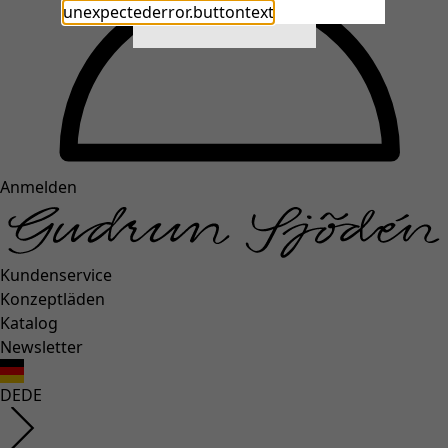
unexpectederror.buttontext
Close
Anmelden
Kundenservice
Konzeptläden
Katalog
Newsletter
DE
DE