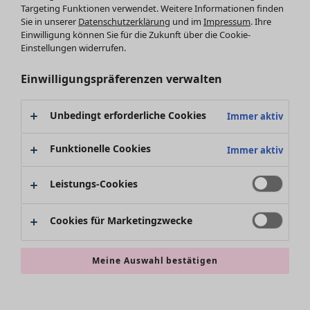
Targeting Funktionen verwendet. Weitere Informationen finden
Accessoires
Sie in unserer
Datenschutzerklärung
und im
Impressum
. Ihre
Schuhe
Einwilligung können Sie für die Zukunft über die Cookie-
Bademode
SALE Zuhause
Einstellungen widerrufen.
Basics
Alle anzeigen
Dekoration
Einwilligungspräferenzen verwalten
Textilien
Teppiche
Unbedingt erforderliche Cookies
Immer aktiv
Frottee
Funktionelle Cookies
Immer aktiv
Leistungs-Cookies
Cookies für Marketingzwecke
SALE Aktionen
Meine Auswahl bestätigen
Alles im Sale
Sale-Neuheiten
Sale-Schnäppchen