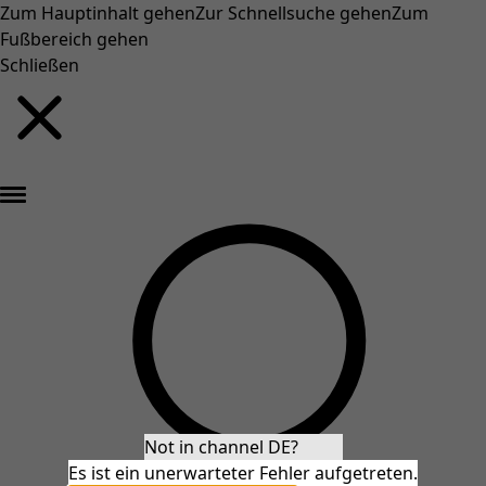
Zum Hauptinhalt gehen
Zur Schnellsuche gehen
Zum
Fußbereich gehen
Schließen
Neu eingetroffen: Gudruns farbenfrohe Herbstkollektion »
Not in channel DE?
Es ist ein unerwarteter Fehler aufgetreten.
Stay in DE
Redirect to US