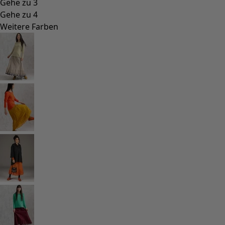
Lagenlook
Gestreifte Kleidung
Karierte Kleidung
Kleidung mit Punkten
Bio-Kleidung
Schwedische Mode
Jerseykleider
Design im Boho-Stil
Modestücke für kühle Abende
Gemusterte Kleidung
Baumwollkleidung
Bio-Baumwolle
Strand- und Bademode
Partymode