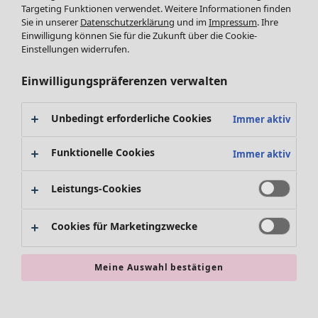
Targeting Funktionen verwendet. Weitere Informationen finden
Accessoires
Sie in unserer
Datenschutzerklärung
und im
Impressum
. Ihre
Schuhe
Einwilligung können Sie für die Zukunft über die Cookie-
Bademode
SALE Zuhause
Einstellungen widerrufen.
Basics
Alle anzeigen
Dekoration
Einwilligungspräferenzen verwalten
Textilien
Teppiche
Unbedingt erforderliche Cookies
Immer aktiv
Frottee
Funktionelle Cookies
Immer aktiv
Leistungs-Cookies
Cookies für Marketingzwecke
SALE Aktionen
Meine Auswahl bestätigen
Alles im Sale
Sale-Neuheiten
Sale-Schnäppchen