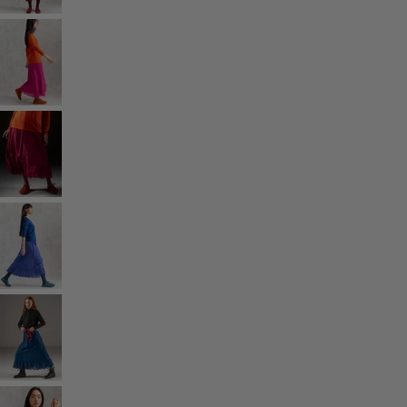
Kollektionen
Der Kimono im Fokus
Monsoon
Weite Felder
Coimbatore
Gudrun-Klassiker
Sonnenblumen für UNHCR