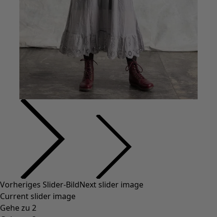
Styles-Mode
Leinenkleidung
Kleider im Hippie-Stil
Große Größen
Blumenkleidung
Hippie-Mode
Skandinavische Mode