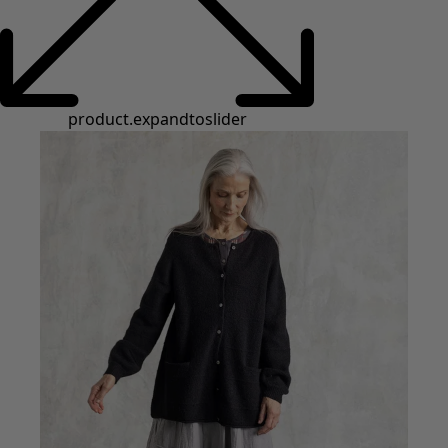
Basics
Alle Basics
Basic-Neuheiten
Kleider & Tuniken
Oberteile
Hosen & Leggings
Gewebtes
Jersey
Strick