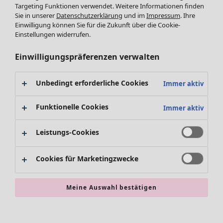
Targeting Funktionen verwendet. Weitere Informationen finden
Accessoires
Sie in unserer
Datenschutzerklärung
und im
Impressum
. Ihre
Schuhe
Einwilligung können Sie für die Zukunft über die Cookie-
Bademode
SALE Zuhause
Einstellungen widerrufen.
Basics
Alle anzeigen
Dekoration
Einwilligungspräferenzen verwalten
Textilien
Teppiche
Unbedingt erforderliche Cookies
Immer aktiv
Frottee
Funktionelle Cookies
Immer aktiv
Leistungs-Cookies
Cookies für Marketingzwecke
SALE Aktionen
Meine Auswahl bestätigen
Alles im Sale
Sale-Neuheiten
Sale-Schnäppchen