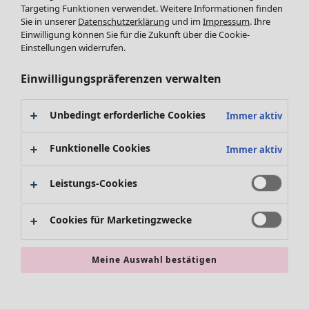
Targeting Funktionen verwendet. Weitere Informationen finden
Accessoires
Sie in unserer
Datenschutzerklärung
und im
Impressum
. Ihre
Schuhe
Einwilligung können Sie für die Zukunft über die Cookie-
Bademode
SALE Zuhause
Einstellungen widerrufen.
Basics
Alle anzeigen
Dekoration
Einwilligungspräferenzen verwalten
Textilien
Teppiche
Unbedingt erforderliche Cookies
Immer aktiv
Frottee
Funktionelle Cookies
Immer aktiv
Leistungs-Cookies
Cookies für Marketingzwecke
SALE Aktionen
Meine Auswahl bestätigen
Alles im Sale
Sale-Neuheiten
Sale-Schnäppchen