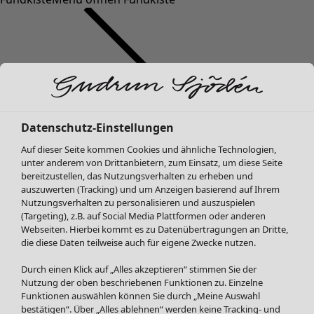
Datenschutz-Einstellungen
SALE Mode
Mode
Menü öffnen Mode
Auf dieser Seite kommen Cookies und ähnliche Technologien,
Alle anzeigen
unter anderem von Drittanbietern, zum Einsatz, um diese Seite
Kleider
bereitzustellen, das Nutzungsverhalten zu erheben und
Tuniken
auszuwerten (Tracking) und um Anzeigen basierend auf Ihrem
Nutzungsverhalten zu personalisieren und auszuspielen
Blusen
(Targeting), z.B. auf Social Media Plattformen oder anderen
Pullover & Shirts
Webseiten. Hierbei kommt es zu Datenübertragungen an Dritte,
Strickjacken
die diese Daten teilweise auch für eigene Zwecke nutzen.
Hosen
Mode
Zuhause
Menü öffnen Zuhause
Durch einen Klick auf „Alles akzeptieren“ stimmen Sie der
Röcke
Neuheiten
Nutzung der oben beschriebenen Funktionen zu. Einzelne
Jacken & Mäntel
Alle anzeigen
Funktionen auswählen können Sie durch „Meine Auswahl
Leggings /Strumpfhosen
Kleider
bestätigen“. Über „Alles ablehnen“ werden keine Tracking- und