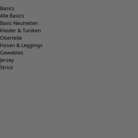
product.expandtoslider
+
1