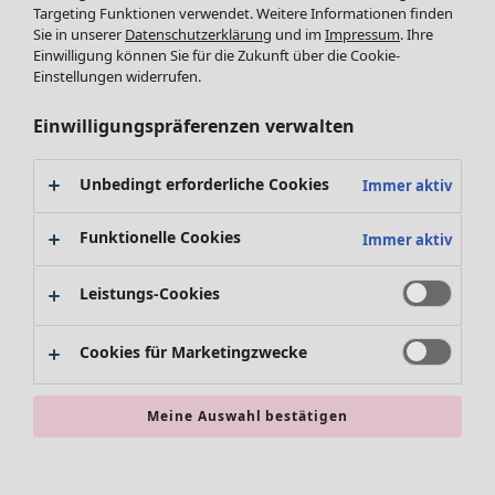
Targeting Funktionen verwendet. Weitere Informationen finden
Accessoires
Tuniken
Sie in unserer
Datenschutzerklärung
und im
Impressum
. Ihre
Schuhe
Pullover
Einwilligung können Sie für die Zukunft über die Cookie-
Bademode
SALE Zuhause
Tops & Shirts
Einstellungen widerrufen.
Basics
Alle anzeigen
Strickpullover
Dekoration
Zuhause
Angebote
Menü öffnen Angebote
Westen
Einwilligungspräferenzen verwalten
Textilien
Neuheiten
Hosen
Teppiche
Alle anzeigen
Blusen
Unbedingt erforderliche Cookies
Immer aktiv
Frottee
Kissen
Strickjacken
Gardinen
Jacken & Mäntel
Funktionelle Cookies
Immer aktiv
Teppiche
Röcke
Frottee
Leistungs-Cookies
Geschirr
Tischdecken & -läufer
Angebote
Kollektionen
Cookies für Marketingzwecke
Dekoration & Accessoires
Alle anzeigen
Bücher
Premierenpreise
SALE Aktionen
Stoffe
Meine Auswahl bestätigen
Bestpreise
Suchen
Alles im Sale
Lieblinge aus früheren Kollektionen
Kauf-2-Preise
Neuheiten
Sale-Neuheiten
Räume
SALE Mode
Sale-Schnäppchen