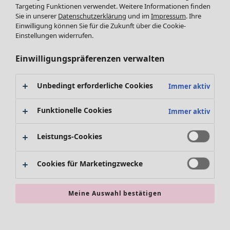
Targeting Funktionen verwendet. Weitere Informationen finden
Accessoires
Sie in unserer
Datenschutzerklärung
und im
Impressum
. Ihre
Schuhe
Einwilligung können Sie für die Zukunft über die Cookie-
Bademode
SALE Zuhause
Einstellungen widerrufen.
Basics
Alle anzeigen
Dekoration
Einwilligungspräferenzen verwalten
Textilien
Teppiche
Unbedingt erforderliche Cookies
Immer aktiv
Frottee
Funktionelle Cookies
Immer aktiv
Leistungs-Cookies
Cookies für Marketingzwecke
SALE Aktionen
Meine Auswahl bestätigen
Alles im Sale
Sale-Neuheiten
Sale-Schnäppchen