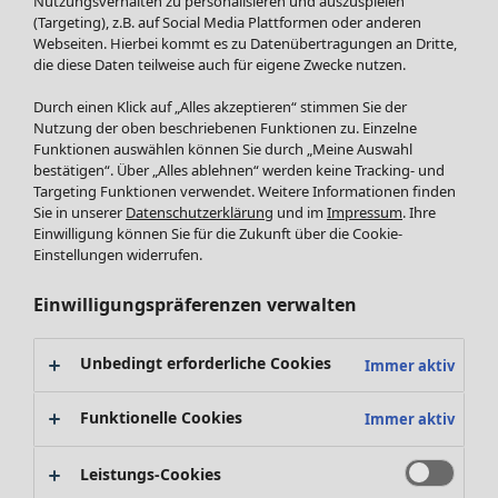
Nutzungsverhalten zu personalisieren und auszuspielen
(Targeting), z.B. auf Social Media Plattformen oder anderen
Webseiten. Hierbei kommt es zu Datenübertragungen an Dritte,
die diese Daten teilweise auch für eigene Zwecke nutzen.
Durch einen Klick auf „Alles akzeptieren“ stimmen Sie der
Nutzung der oben beschriebenen Funktionen zu. Einzelne
Funktionen auswählen können Sie durch „Meine Auswahl
bestätigen“. Über „Alles ablehnen“ werden keine Tracking- und
Targeting Funktionen verwendet. Weitere Informationen finden
Sie in unserer
Datenschutzerklärung
und im
Impressum
. Ihre
SALE Mode
Einwilligung können Sie für die Zukunft über die Cookie-
Alle anzeigen
Einstellungen widerrufen.
Kleider
Tuniken
Einwilligungspräferenzen verwalten
Blusen
Pullover & Shirts
Unbedingt erforderliche Cookies
Immer aktiv
Strickjacken
Hosen
Funktionelle Cookies
Immer aktiv
Röcke
Jacken & Mäntel
Leistungs-Cookies
Leggings /Strumpfhosen