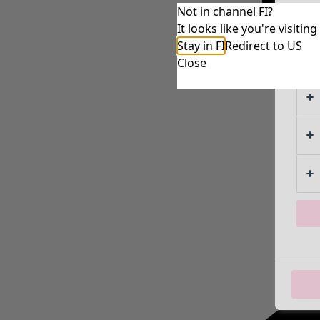
Not in channel FI?
It looks like you're visiti
Stay in FI
Redirect to US
Close