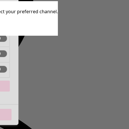
inen
lect your preferred channel.
inen