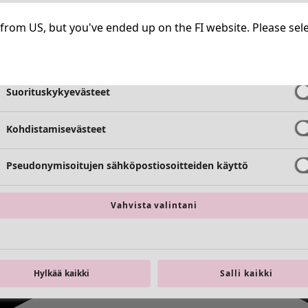
Välttämättömät evästeet
Aina aktiiv
ng from US, but you've ended up on the FI website. Please se
Toimivuusevästeet
Aina aktiiv
Suorituskykyevästeet
Kohdistamisevästeet
Pseudonymisoitujen sähköpostiosoitteiden käyttö
Vahvista valintani
Hylkää kaikki
Salli kaikki