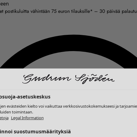
seen
et postikuluitta vähintään 75 euron tilauksille* – 30 päivää palaut
tosuoja-asetuskeskus
yjen evästeiden kielto voi vaikuttaa verkkosivustokokemukseesi ja tarjoam
luiden toimintaan.
etoja
Legal Information
linnoi suostumusmäärityksiä