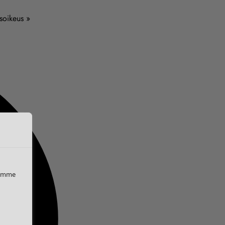
usoikeus »
iemme