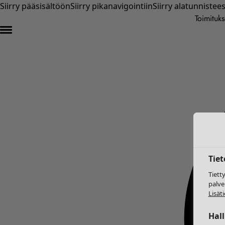
Siirry pääsisältöön
Siirry pikanavigointiin
Siirry alatunnistee
Toimituks
Tie
Tiett
palve
Lisäti
Hal