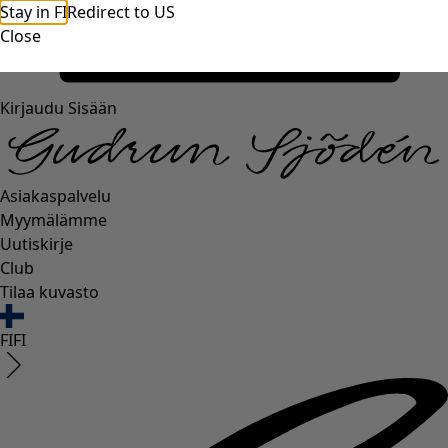
Stay in FI
Redirect to US
Close
Kirjaudu Sisään
Asiakaspalvelu
Myymälämme
Uutiskirje
Club
Tilaa kuvasto
FI
FI