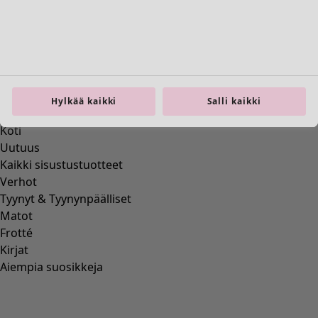
Koti
Avaa valikko Koti
Hylkää kaikki
Salli kaikki
Koti
Uutuus
Kaikki sisustustuotteet
Verhot
Tyynyt & Tyynynpäälliset
Matot
Frotté
Kirjat
Aiempia suosikkeja