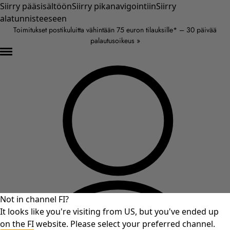
Siirry pääsisältöön
Siirry pikanavigointiin
Siirry
alatunnisteeseen
Toimitukset postikuluitta vähintään 75 euron tilauksille* – 30 päivää
palautusoikeus »
Not in channel FI?
It looks like you're visiting from US, but you've ended up
on the FI website. Please select your preferred channel.