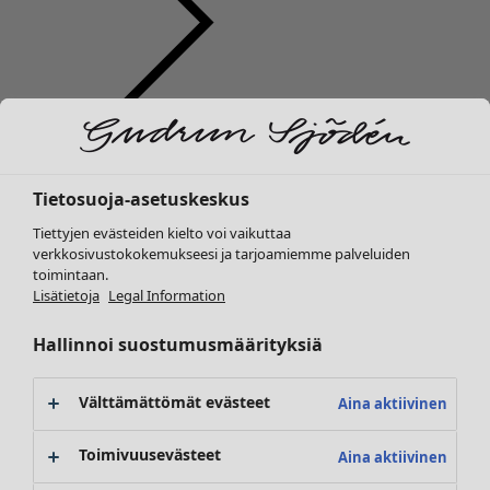
Vaatteet
Uutuus
Kaikki vaatteet
Tietosuoja-asetuskeskus
Mekot
Tunikoita
Tiettyjen evästeiden kielto voi vaikuttaa
Topit ja puserot
verkkosivustokokemukseesi ja tarjoamiemme palveluiden
toimintaan.
Paitapuserot & paidat
Lisätietoja
Legal Information
Neuletakit
Neulepuserot
Hallinnoi suostumusmäärityksiä
Liivit
Takit & jakut
Välttämättömät evästeet
Aina aktiivinen
Housut
Hameet
Toimivuusevästeet
Aina aktiivinen
Kengät