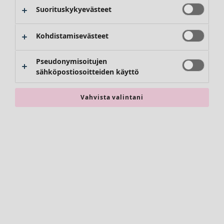
Kimonot
Suorituskykyevästeet
Kohdistamisevästeet
Pseudonymisoitujen
sähköpostiosoitteiden käyttö
Vahvista valintani
Asusteet
Kaikki asusteet