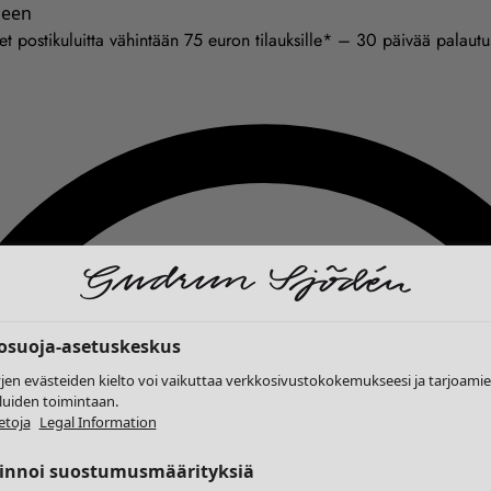
seen
et postikuluitta vähintään 75 euron tilauksille* – 30 päivää palaut
tosuoja-asetuskeskus
yjen evästeiden kielto voi vaikuttaa verkkosivustokokemukseesi ja tarjoam
luiden toimintaan.
etoja
Legal Information
linnoi suostumusmäärityksiä