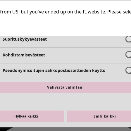
Välttämättömät evästeet
Aina aktiiv
ng from US, but you've ended up on the FI website. Please se
Toimivuusevästeet
Aina aktiiv
Suorituskykyevästeet
Kohdistamisevästeet
Pseudonymisoitujen sähköpostiosoitteiden käyttö
Vahvista valintani
Hylkää kaikki
Salli kaikki