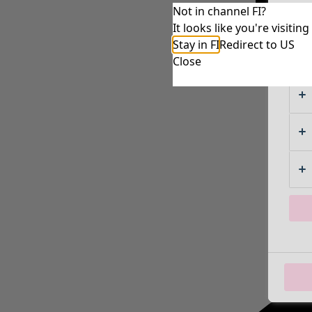
Not in channel FI?
It looks like you're visiti
Stay in FI
Redirect to US
Close