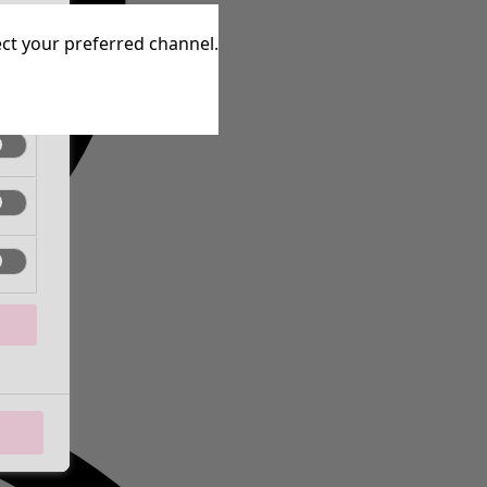
inen
lect your preferred channel.
inen