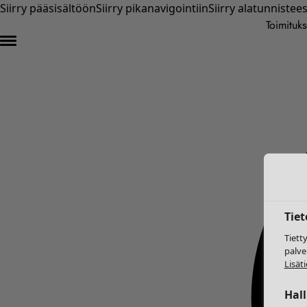
Siirry pääsisältöön
Siirry pikanavigointiin
Siirry alatunnistee
Toimituks
Tie
Tiett
palve
Lisäti
Hal