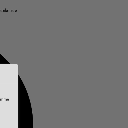
usoikeus »
iemme