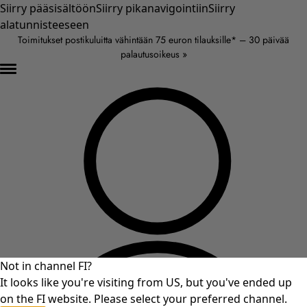
Siirry pääsisältöön
Siirry pikanavigointiin
Siirry
alatunnisteeseen
Toimitukset postikuluitta vähintään 75 euron tilauksille* – 30 päivää
palautusoikeus »
Not in channel FI?
It looks like you're visiting from US, but you've ended up
on the FI website. Please select your preferred channel.