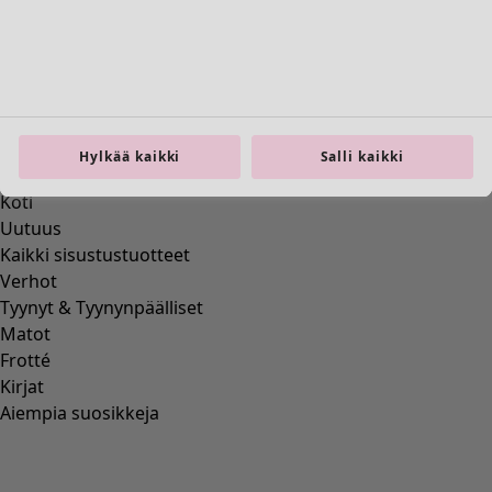
Siirry 3
Siirry 4
Lisää värejä
Hylkää kaikki
Salli kaikki