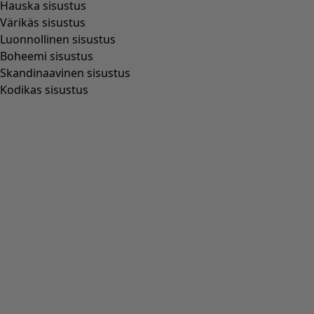
Trikoomekko "Papillon" ekopuuvillaa
Wish list icon
Alen finaali
:
49,00 €
Hinta
:
99,00 €
Väri
höyhen
04