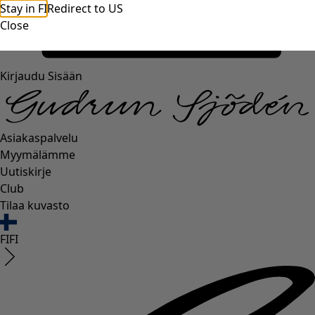
Stay in FI
Redirect to US
Close
Kirjaudu Sisään
Asiakaspalvelu
Myymälämme
Uutiskirje
Club
Tilaa kuvasto
FI
FI