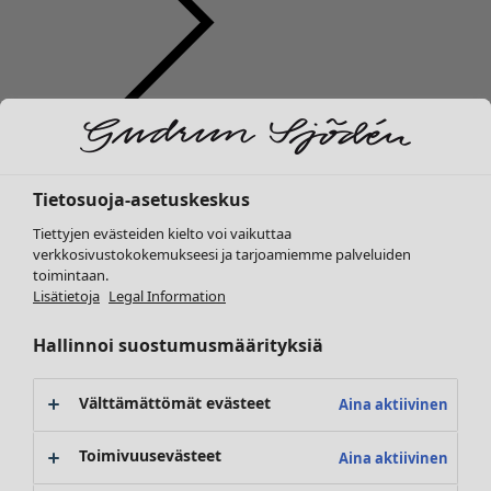
Vaatteet
Koti
Avaa valikko Koti
Uutuus
Kaikki vaatteet
Tietosuoja-asetuskeskus
Mekot
Tunikoita
Tiettyjen evästeiden kielto voi vaikuttaa
Topit ja puserot
verkkosivustokokemukseesi ja tarjoamiemme palveluiden
toimintaan.
Paitapuserot & paidat
Koti
Kampanjat
Avaa valikko Kampanjat
Lisätietoja
Legal Information
Neuletakit
Uutuus
Neulepuserot
Kaikki sisustustuotteet
Hallinnoi suostumusmäärityksiä
Liivit
Verhot
Takit & jakut
Tyynyt & Tyynynpäälliset
Välttämättömät evästeet
Aina aktiivinen
Housut
Matot
Hameet
Frotté
Toimivuusevästeet
Aina aktiivinen
Kengät
Kirjat