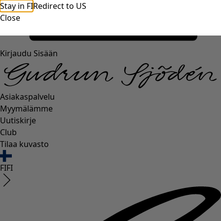
Stay in FI
Redirect to US
Close
Kirjaudu Sisään
Asiakaspalvelu
Myymälämme
Uutiskirje
Club
Tilaa kuvasto
FI
FI