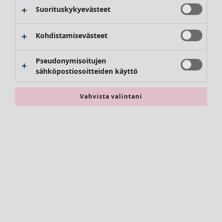
Kimonot
Suorituskykyevästeet
Kohdistamisevästeet
Pseudonymisoitujen
sähköpostiosoitteiden käyttö
Vahvista valintani
Asusteet
Kaikki asusteet