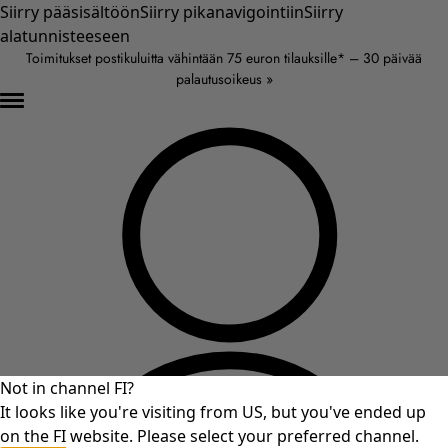
Siirry pääsisältöön
Siirry pikanavigointiin
Siirry
alatunnisteeseen
Toimitukset postikuluitta vähintään 75 euron tilauksille* – 30 päivää
palautusoikeus »
Not in channel FI?
It looks like you're visiting from US, but you've ended up
on the FI website. Please select your preferred channel.