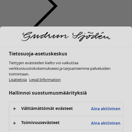
Vaatteet
Uutuus
Kaikki vaatteet
Tietosuoja-asetuskeskus
Mekot
Tunikoita
Tiettyjen evästeiden kielto voi vaikuttaa
Topit ja puserot
verkkosivustokokemukseesi ja tarjoamiemme palveluiden
toimintaan.
Paitapuserot & paidat
Lisätietoja
Legal Information
Neuletakit
Neulepuserot
Hallinnoi suostumusmäärityksiä
Liivit
Takit & jakut
Välttämättömät evästeet
Aina aktiivinen
Housut
Hameet
Toimivuusevästeet
Aina aktiivinen
Kengät