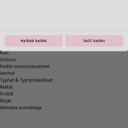
Koti
Avaa valikko Koti
Hylkää kaikki
Salli kaikki
Koti
Uutuus
Kaikki sisustustuotteet
Verhot
Tyynyt & Tyynynpäälliset
Matot
Frotté
Kirjat
Aiempia suosikkeja