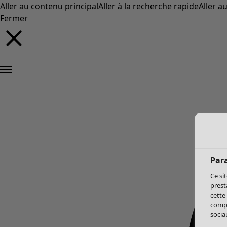
Aller au contenu principal
Aller à la recherche rapide
Aller a
Fermer
Par
Ce si
prest
cette
compo
sociau