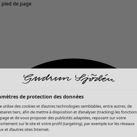
u pied de page
Nouveautés : la collection d'automne haute en couleur de Gudrun »
amètres de protection des données
te utilise des cookies et d’autres technologies semblables, entre autres, de
ataires tiers, afin de mettre à disposition et d’analyser (tracking) les fonction
 page et de vous proposer des publicités adaptées, reposant sur votre
rtement sur le site et votre profil (targeting), par exemple sur les réseaux
x et d’autres sites Internet.