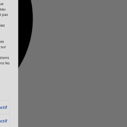
ue
veau
t pas
iez
tes
 sur
ations
ans les
ctif
ctif