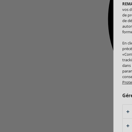
REM
vos d
de pr
de dé
autor
forme
En cl
précé
«Conf
track
dans
param
conse
Prote
Gér