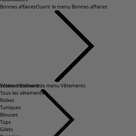
Bonnes affaires
Ouvrir le menu Bonnes affaires
Soldes Vêtements
Vêtements
Ouvrir le menu Vêtements
Tous les vêtements
Robes
Tuniques
Blouses
Tops
Gilets