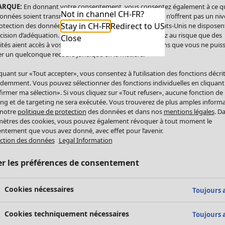
ARQUE:
En donnant votre consentement, vous consentez également à ce q
Not in channel CH-FR?
onnées soient transmises aux États-Unis. Les États-Unis n’offrent pas un ni
Stay in CH-FR
Redirect to US
otection des données comparable à celui de l’UE. Les États-Unis ne disposen
cision d’adéquation. Par conséquent, vous vous exposez au risque que des
Close
ités aient accès à vos données à caractère personnel sans que vous ne puiss
r un quelconque recours juridique en la matière.
iquant sur «Tout accepter», vous consentez à l’utilisation des fonctions décri
demment. Vous pouvez sélectionner des fonctions individuelles en cliquant
irmer ma sélection». Si vous cliquez sur «Tout refuser», aucune fonction de
ing et de targeting ne sera exécutée. Vous trouverez de plus amples inform
 notre
politique de protection
des données et dans nos
mentions légales
. D
ètres des cookies, vous pouvez également révoquer à tout moment le
ntement que vous avez donné, avec effet pour l’avenir.
ction des données
Legal Information
er les préférences de consentement
Cookies nécessaires
Toujours a
Cookies techniquement nécessaires
Toujours a