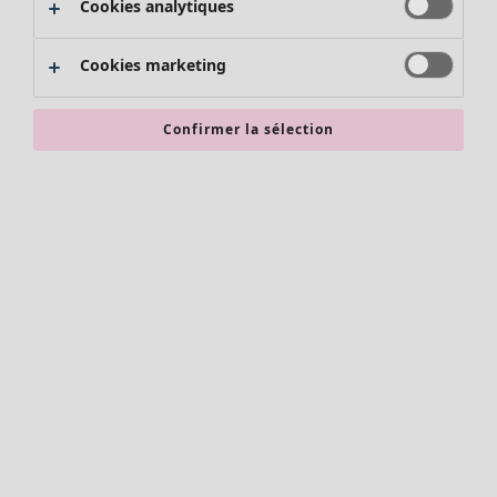
Cookies analytiques
Promos SOLDES
Les promos de Gudrun Sjödén
Cookies marketing
Nouvel arrivage
Bonnes affaires en soldes - jusqu'à -70
Confirmer la sélection