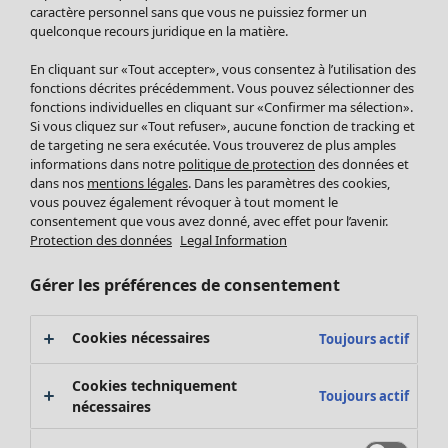
Pantalon
caractère personnel sans que vous ne puissiez former un
quelconque recours juridique en la matière.
Jupes
Manteaux & vestes
En cliquant sur «Tout accepter», vous consentez à l’utilisation des
Leggings et collants
fonctions décrites précédemment. Vous pouvez sélectionner des
Accessoires
fonctions individuelles en cliquant sur «Confirmer ma sélection».
Si vous cliquez sur «Tout refuser», aucune fonction de tracking et
Chaussures
de targeting ne sera exécutée. Vous trouverez de plus amples
Vêtements de bain
Soldes Mobilier
informations dans notre
politique de protection
des données et
Basics
Bonnes affaires déco
dans nos
mentions légales
. Dans les paramètres des cookies,
Décoration
vous pouvez également révoquer à tout moment le
consentement que vous avez donné, avec effet pour l’avenir.
Textiles
Protection des données
Legal Information
Tapis
Éponge
Gérer les préférences de consentement
Cookies nécessaires
Toujours actif
Cookies techniquement
Toujours actif
nécessaires