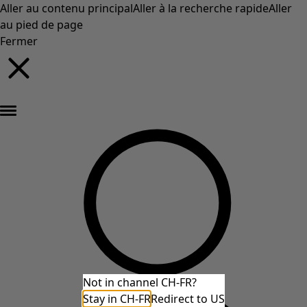
Aller au contenu principal
Aller à la recherche rapide
Aller
au pied de page
Fermer
Nouveautés : la collection d'automne haute en couleur de Gudrun »
Not in channel CH-FR?
Stay in CH-FR
Redirect to US