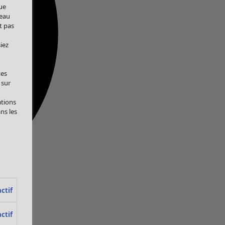
ue
veau
t pas
iez
tes
 sur
ations
ans les
ctif
ctif