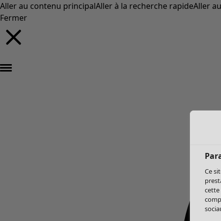
Aller au contenu principal
Aller à la recherche rapide
Aller a
Fermer
Par
Ce si
prest
cette
compo
sociau