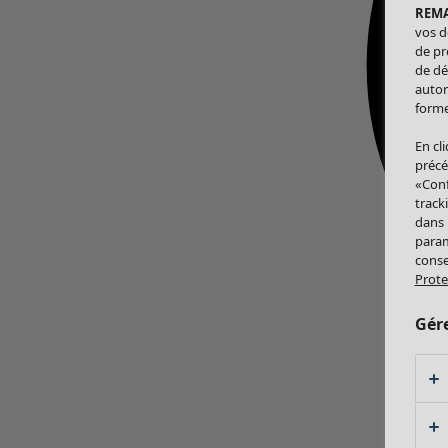
REM
vos d
de pr
de dé
autor
forme
En cl
précé
«Conf
track
dans
param
conse
Prote
Gér