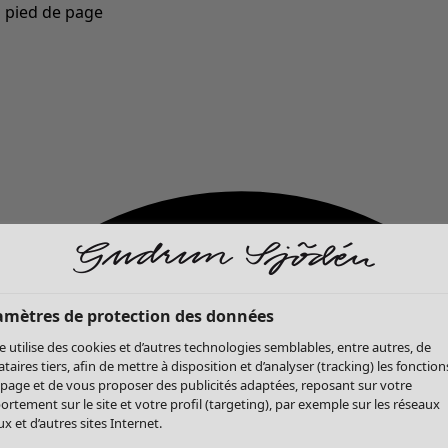
u pied de page
Nouveautés : la collection d'automne haute en couleur de Gudrun »
amètres de protection des données
te utilise des cookies et d’autres technologies semblables, entre autres, de
ataires tiers, afin de mettre à disposition et d’analyser (tracking) les fonction
 page et de vous proposer des publicités adaptées, reposant sur votre
rtement sur le site et votre profil (targeting), par exemple sur les réseaux
x et d’autres sites Internet.