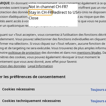
ARQUE:
En donnant votre consentement, vous consentez également à ce q
Not in channel CH-FR?
onnées soient transmises aux États-Unis. Les États-Unis n’offrent pas un ni
Stay in CH-FR
Redirect to US
otection des données comparable à celui de l’UE. Les États-Unis ne disposen
cision d’adéquation. Par conséquent, vous vous exposez au risque que des
Close
ités aient accès à vos données à caractère personnel sans que vous ne puiss
r un quelconque recours juridique en la matière.
iquant sur «Tout accepter», vous consentez à l’utilisation des fonctions décri
demment. Vous pouvez sélectionner des fonctions individuelles en cliquant
irmer ma sélection». Si vous cliquez sur «Tout refuser», aucune fonction de
ing et de targeting ne sera exécutée. Vous trouverez de plus amples inform
 notre
politique de protection
des données et dans nos
mentions légales
. D
ètres des cookies, vous pouvez également révoquer à tout moment le
ntement que vous avez donné, avec effet pour l’avenir.
ction des données
Legal Information
er les préférences de consentement
Cookies nécessaires
Toujours a
Cookies techniquement nécessaires
Toujours a