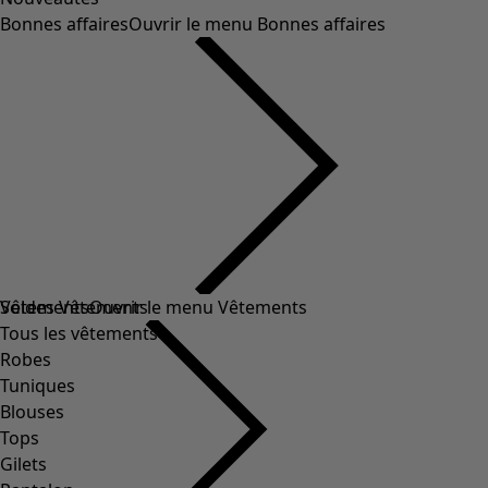
Bonnes affaires
Ouvrir le menu Bonnes affaires
Soldes Vêtements
Vêtements
Ouvrir le menu Vêtements
Tous les vêtements
Robes
Tuniques
Blouses
Tops
Gilets