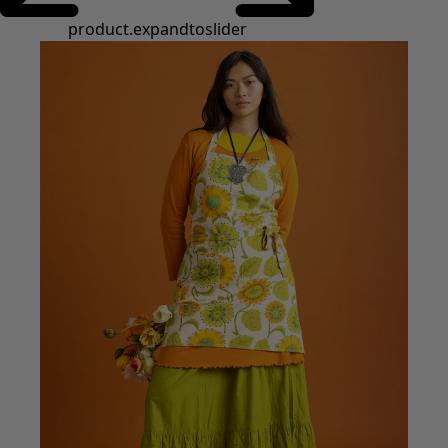
Styles de vétements
Vêtements en lin
Robes de style hippie
Grandes Tailles
À fleurs
Vêtements hippies
Une mode scandinave
Superpositions
À rayures
Des carreaux à foison
À pois
Vêtements bio
Un design suédois
Robes en jersey
Vêtements bohèmes
Des vêtements pour les soirées fraîches
Vêtements à motif