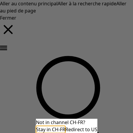
Aller au contenu principal
Aller à la recherche rapide
Aller
au pied de page
Fermer
Nouveautés : la collection d'automne haute en couleur de Gudrun »
Not in channel CH-FR?
Stay in CH-FR
Redirect to US