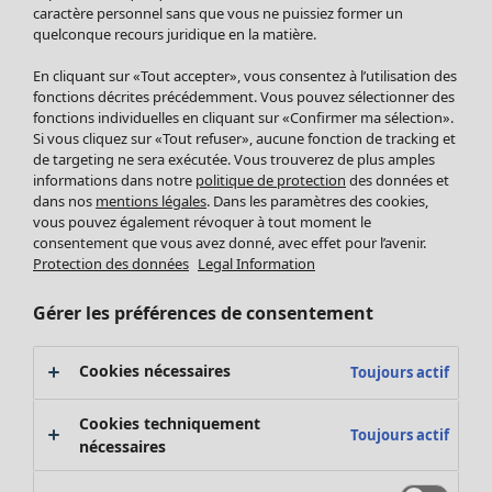
Pantalon
caractère personnel sans que vous ne puissiez former un
quelconque recours juridique en la matière.
Jupes
Manteaux & vestes
En cliquant sur «Tout accepter», vous consentez à l’utilisation des
Leggings et collants
fonctions décrites précédemment. Vous pouvez sélectionner des
Accessoires
fonctions individuelles en cliquant sur «Confirmer ma sélection».
Si vous cliquez sur «Tout refuser», aucune fonction de tracking et
Chaussures
de targeting ne sera exécutée. Vous trouverez de plus amples
Vêtements de bain
Soldes Mobilier
informations dans notre
politique de protection
des données et
Basics
Bonnes affaires déco
dans nos
mentions légales
. Dans les paramètres des cookies,
Décoration
vous pouvez également révoquer à tout moment le
consentement que vous avez donné, avec effet pour l’avenir.
Textiles
Protection des données
Legal Information
Tapis
Éponge
Gérer les préférences de consentement
Cookies nécessaires
Toujours actif
Cookies techniquement
Toujours actif
nécessaires