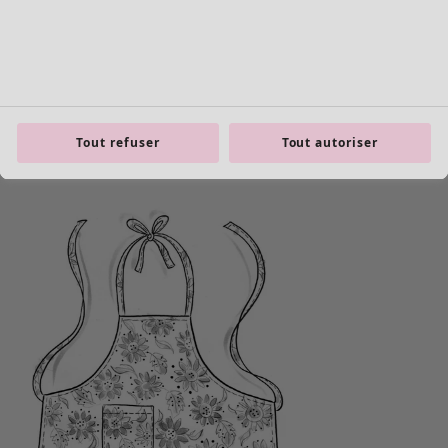
Tout refuser
Tout autoriser
Les basiques
Tous les basiques
Nouveautés basiques
Robes & Tuniques
Tops
Pantalons & Leggings
Basiques tissés
Basiques en jersey
Basiques en maille