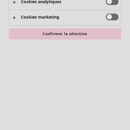
Cookies analytiques
Promos SOLDES
Les promos de Gudrun Sjödén
Cookies marketing
Nouvel arrivage
Bonnes affaires en soldes - jusqu'à -70
Confirmer la sélection