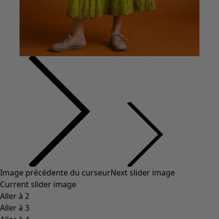
Coton
Coton biologique
Maillots de bain et vêtements de plage
Vêtements de fête
Collections
Dans l'univers du kimono
Monsoon
Étendues champêtres
Coimbatore