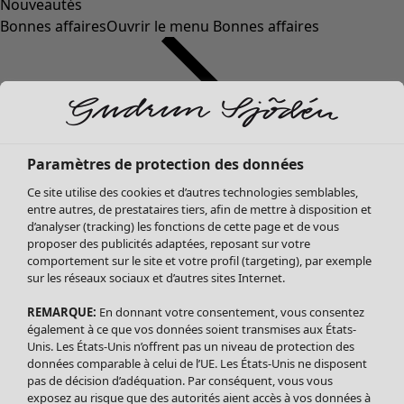
Nouveautés
Bonnes affaires
Ouvrir le menu Bonnes affaires
Paramètres de protection des données
Ce site utilise des cookies et d’autres technologies semblables,
entre autres, de prestataires tiers, afin de mettre à disposition et
d’analyser (tracking) les fonctions de cette page et de vous
proposer des publicités adaptées, reposant sur votre
Soldes Vêtements
Vêtements
Ouvrir le menu Vêtements
comportement sur le site et votre profil (targeting), par exemple
sur les réseaux sociaux et d’autres sites Internet.
Tous les vêtements
Robes
REMARQUE:
En donnant votre consentement, vous consentez
Tuniques
également à ce que vos données soient transmises aux États-
Blouses
Unis. Les États-Unis n’offrent pas un niveau de protection des
données comparable à celui de l’UE. Les États-Unis ne disposent
Tops
pas de décision d’adéquation. Par conséquent, vous vous
Gilets
exposez au risque que des autorités aient accès à vos données à