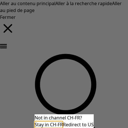
Aller au contenu principal
Aller à la recherche rapide
Aller
au pied de page
Fermer
Nouveautés : la collection d'automne haute en couleur de Gudrun »
Not in channel CH-FR?
Stay in CH-FR
Redirect to US