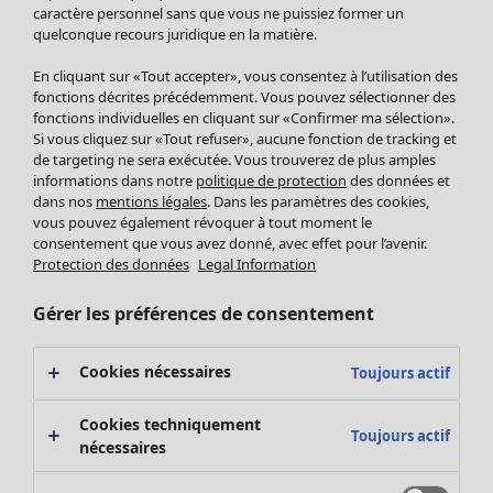
Pantalon
caractère personnel sans que vous ne puissiez former un
quelconque recours juridique en la matière.
Jupes
Manteaux & vestes
Vêtements
Maison
Ouvrir le menu Maison
En cliquant sur «Tout accepter», vous consentez à l’utilisation des
Leggings et collants
Nouveautés
fonctions décrites précédemment. Vous pouvez sélectionner des
Accessoires
fonctions individuelles en cliquant sur «Confirmer ma sélection».
Tous les vêtements
Si vous cliquez sur «Tout refuser», aucune fonction de tracking et
Chaussures
Robes
de targeting ne sera exécutée. Vous trouverez de plus amples
Vêtements de bain
Soldes Mobilier
Tuniques
informations dans notre
politique de protection
des données et
Basics
Bonnes affaires déco
dans nos
mentions légales
. Dans les paramètres des cookies,
Pulls
Décoration
vous pouvez également révoquer à tout moment le
Tops
consentement que vous avez donné, avec effet pour l’avenir.
Textiles
Pulls en tricot
Protection des données
Legal Information
Tapis
Gilets sans manches
Maison
Offres
Ouvrir le menu Offres
Éponge
Pantalons
Gérer les préférences de consentement
Nouveautés
Chemises et blouses
Voir toute la décoration
Gilets
Coussins
Cookies nécessaires
Toujours actif
Manteaux & vestes
Rideaux
Jupes
Tapis
Cookies techniquement
Toujours actif
Éponge
nécessaires
Céramique et verre