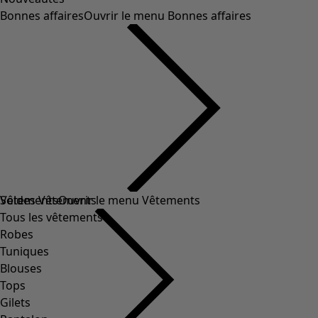
Bonnes affaires
Ouvrir le menu Bonnes affaires
Soldes Vêtements
Vêtements
Ouvrir le menu Vêtements
Tous les vêtements
Robes
Tuniques
Blouses
Tops
Gilets