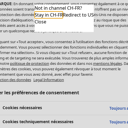
ARQUE:
En donnant votre consentement, vous consentez également à ce q
Not in channel CH-FR?
onnées soient transmises aux États-Unis. Les États-Unis n’offrent pas un ni
Stay in CH-FR
Redirect to US
otection des données comparable à celui de l’UE. Les États-Unis ne disposen
cision d’adéquation. Par conséquent, vous vous exposez au risque que des
Close
ités aient accès à vos données à caractère personnel sans que vous ne puiss
r un quelconque recours juridique en la matière.
iquant sur «Tout accepter», vous consentez à l’utilisation des fonctions décri
demment. Vous pouvez sélectionner des fonctions individuelles en cliquant
irmer ma sélection». Si vous cliquez sur «Tout refuser», aucune fonction de
ing et de targeting ne sera exécutée. Vous trouverez de plus amples inform
 notre
politique de protection
des données et dans nos
mentions légales
. D
ètres des cookies, vous pouvez également révoquer à tout moment le
ntement que vous avez donné, avec effet pour l’avenir.
ction des données
Legal Information
er les préférences de consentement
Cookies nécessaires
Toujours a
Cookies techniquement nécessaires
Toujours a