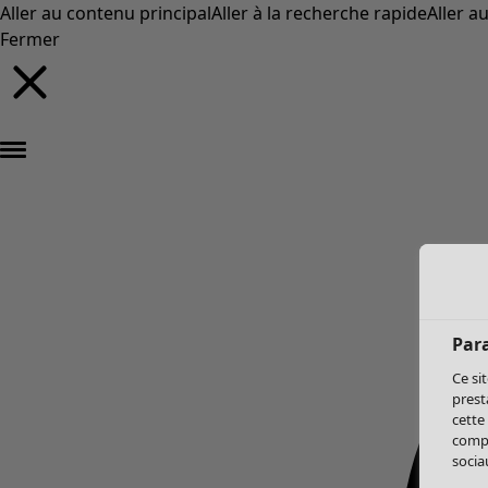
Aller au contenu principal
Aller à la recherche rapide
Aller a
Fermer
Par
Ce si
prest
cette
compo
sociau