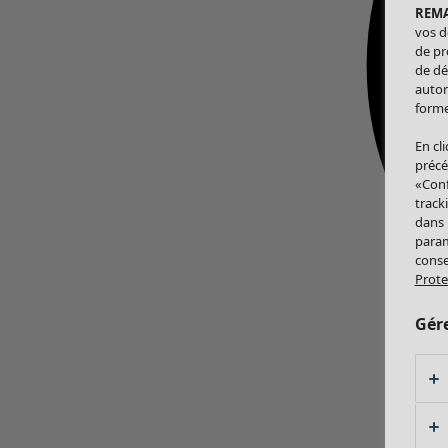
REM
vos d
de pr
de dé
autor
forme
En cl
précé
«Conf
track
dans
param
conse
Prote
Gér