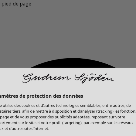
u pied de page
Nouveautés : la collection d'automne haute en couleur de Gudrun »
amètres de protection des données
te utilise des cookies et d’autres technologies semblables, entre autres, de
ataires tiers, afin de mettre à disposition et d’analyser (tracking) les fonction
 page et de vous proposer des publicités adaptées, reposant sur votre
rtement sur le site et votre profil (targeting), par exemple sur les réseaux
x et d’autres sites Internet.