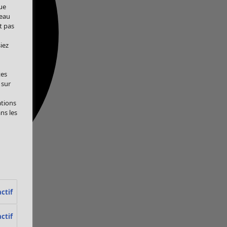
ue
veau
t pas
iez
tes
 sur
ations
ans les
ctif
ctif