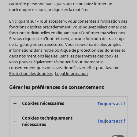
Pantalon
caractère personnel sans que vous ne puissiez former un
quelconque recours juridique en la matière.
Jupes
Manteaux & vestes
Vêtements
Maison
Ouvrir le menu Maison
En cliquant sur «Tout accepter», vous consentez à l’utilisation des
Leggings et collants
Nouveautés
fonctions décrites précédemment. Vous pouvez sélectionner des
Accessoires
fonctions individuelles en cliquant sur «Confirmer ma sélection».
Tous les vêtements
Si vous cliquez sur «Tout refuser», aucune fonction de tracking et
Chaussures
Robes
de targeting ne sera exécutée. Vous trouverez de plus amples
Vêtements de bain
Soldes Mobilier
Tuniques
informations dans notre
politique de protection
des données et
Basics
Bonnes affaires déco
dans nos
mentions légales
. Dans les paramètres des cookies,
Pulls
Décoration
vous pouvez également révoquer à tout moment le
Tops
consentement que vous avez donné, avec effet pour l’avenir.
Textiles
Pulls en tricot
Protection des données
Legal Information
Tapis
Gilets sans manches
Maison
Offres
Ouvrir le menu Offres
Éponge
Pantalons
Gérer les préférences de consentement
Nouveautés
Chemises et blouses
Voir toute la décoration
Gilets
Coussins
Cookies nécessaires
Toujours actif
Manteaux & vestes
Rideaux
Jupes
Tapis
Cookies techniquement
Toujours actif
Éponge
nécessaires
Céramique et verre