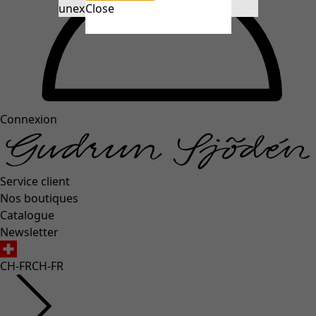
unexpectederror.buttontext
Close
Connexion
Service client
Nos boutiques
Catalogue
Newsletter
CH-FR
CH-FR