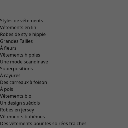
Zoom in
+
2