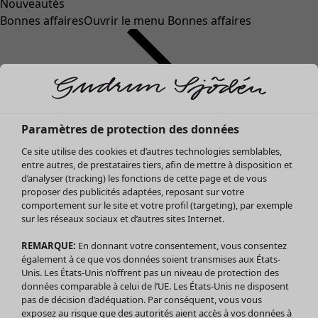
Nouveautés
Bonnes affaires
Ouvrir le menu Bonnes affaires
Paramètres de protection des données
Ce site utilise des cookies et d’autres technologies semblables,
entre autres, de prestataires tiers, afin de mettre à disposition et
d’analyser (tracking) les fonctions de cette page et de vous
proposer des publicités adaptées, reposant sur votre
Soldes Vêtements
Vêtements
Ouvrir le menu Vêtements
comportement sur le site et votre profil (targeting), par exemple
sur les réseaux sociaux et d’autres sites Internet.
Tous les vêtements
Robes
REMARQUE:
En donnant votre consentement, vous consentez
Tuniques
également à ce que vos données soient transmises aux États-
Blouses
Unis. Les États-Unis n’offrent pas un niveau de protection des
données comparable à celui de l’UE. Les États-Unis ne disposent
Tops
pas de décision d’adéquation. Par conséquent, vous vous
Gilets
exposez au risque que des autorités aient accès à vos données à