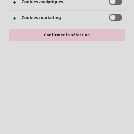
Cookies analytiques
Promos SOLDES
Les promos de Gudrun Sjödén
Cookies marketing
Nouvel arrivage
Bonnes affaires en soldes - jusqu'à -70
Confirmer la sélection