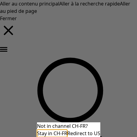
Aller au contenu principal
Aller à la recherche rapide
Aller
au pied de page
Fermer
Nouveautés : la collection d'automne haute en couleur de Gudrun »
Not in channel CH-FR?
Stay in CH-FR
Redirect to US