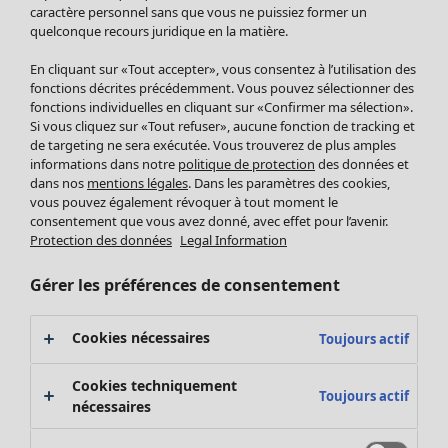
Pantalon
caractère personnel sans que vous ne puissiez former un
quelconque recours juridique en la matière.
Jupes
Manteaux & vestes
En cliquant sur «Tout accepter», vous consentez à l’utilisation des
Leggings et collants
fonctions décrites précédemment. Vous pouvez sélectionner des
Accessoires
fonctions individuelles en cliquant sur «Confirmer ma sélection».
Si vous cliquez sur «Tout refuser», aucune fonction de tracking et
Chaussures
de targeting ne sera exécutée. Vous trouverez de plus amples
Vêtements de bain
Soldes Mobilier
informations dans notre
politique de protection
des données et
Basics
Bonnes affaires déco
dans nos
mentions légales
. Dans les paramètres des cookies,
Décoration
vous pouvez également révoquer à tout moment le
consentement que vous avez donné, avec effet pour l’avenir.
Textiles
Protection des données
Legal Information
Tapis
Éponge
Gérer les préférences de consentement
Cookies nécessaires
Toujours actif
Cookies techniquement
Toujours actif
nécessaires