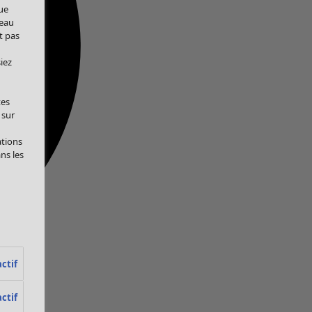
ue
veau
t pas
iez
tes
 sur
ations
ans les
ctif
ctif