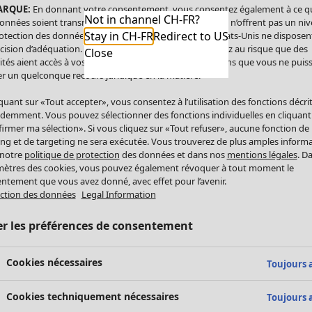
ARQUE:
En donnant votre consentement, vous consentez également à ce q
Not in channel CH-FR?
onnées soient transmises aux États-Unis. Les États-Unis n’offrent pas un ni
Stay in CH-FR
Redirect to US
otection des données comparable à celui de l’UE. Les États-Unis ne disposen
cision d’adéquation. Par conséquent, vous vous exposez au risque que des
Close
ités aient accès à vos données à caractère personnel sans que vous ne puiss
r un quelconque recours juridique en la matière.
iquant sur «Tout accepter», vous consentez à l’utilisation des fonctions décri
demment. Vous pouvez sélectionner des fonctions individuelles en cliquant
irmer ma sélection». Si vous cliquez sur «Tout refuser», aucune fonction de
ing et de targeting ne sera exécutée. Vous trouverez de plus amples inform
 notre
politique de protection
des données et dans nos
mentions légales
. D
ètres des cookies, vous pouvez également révoquer à tout moment le
ntement que vous avez donné, avec effet pour l’avenir.
ction des données
Legal Information
er les préférences de consentement
Cookies nécessaires
Toujours a
Cookies techniquement nécessaires
Toujours a