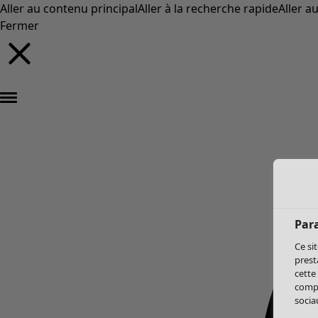
Aller au contenu principal
Aller à la recherche rapide
Aller a
Fermer
Par
Ce si
prest
cette
compo
sociau