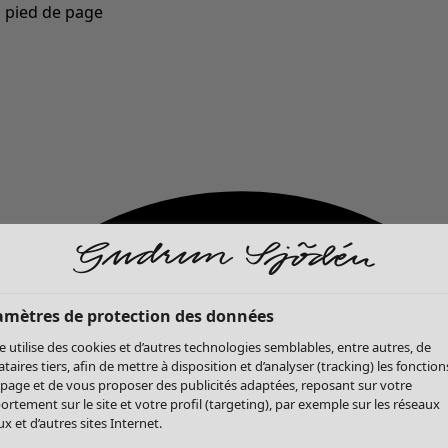
u pied de page
Nouveautés : la collection d'automne haute en couleur de Gudrun »
amètres de protection des données
te utilise des cookies et d’autres technologies semblables, entre autres, de
ataires tiers, afin de mettre à disposition et d’analyser (tracking) les fonction
 page et de vous proposer des publicités adaptées, reposant sur votre
rtement sur le site et votre profil (targeting), par exemple sur les réseaux
x et d’autres sites Internet.