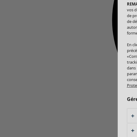
REM
vos d
de pr
de dé
autor
forme
En cl
précé
«Conf
track
dans
param
conse
Prote
Gér