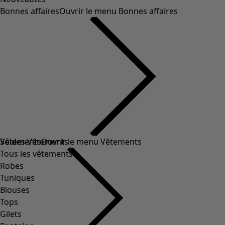
Bonnes affaires
Ouvrir le menu Bonnes affaires
Soldes Vêtements
Vêtements
Ouvrir le menu Vêtements
Tous les vêtements
Robes
Tuniques
Blouses
Tops
Gilets