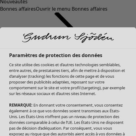
Nouveautés
Bonnes affaires
Ouvrir le menu Bonnes affaires
Paramètres de protection des données
Ce site utilise des cookies et d’autres technologies semblables,
entre autres, de prestataires tiers, afin de mettre à disposition et
d’analyser (tracking) les fonctions de cette page et de vous
proposer des publicités adaptées, reposant sur votre
Soldes Vêtements
Vêtements
Ouvrir le menu Vêtements
comportement sur le site et votre profil (targeting), par exemple
sur les réseaux sociaux et d’autres sites Internet.
Tous les vêtements
Robes
REMARQUE:
En donnant votre consentement, vous consentez
Tuniques
également à ce que vos données soient transmises aux États-
Blouses
Unis. Les États-Unis n’offrent pas un niveau de protection des
données comparable à celui de l’UE. Les États-Unis ne disposent
Tops
pas de décision d’adéquation. Par conséquent, vous vous
Gilets
exposez au risque que des autorités aient accès à vos données à