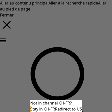
Aller au contenu principal
Aller à la recherche rapide
Aller
au pied de page
Fermer
Nouveautés : la collection d'automne haute en couleur de Gudrun »
Not in channel CH-FR?
Stay in CH-FR
Redirect to US