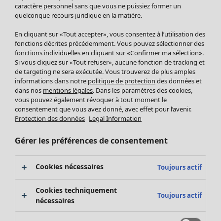
Pantalon
caractère personnel sans que vous ne puissiez former un
quelconque recours juridique en la matière.
Jupes
Manteaux & vestes
Vêtements
Maison
Ouvrir le menu Maison
En cliquant sur «Tout accepter», vous consentez à l’utilisation des
Leggings et collants
Nouveautés
fonctions décrites précédemment. Vous pouvez sélectionner des
Accessoires
fonctions individuelles en cliquant sur «Confirmer ma sélection».
Tous les vêtements
Si vous cliquez sur «Tout refuser», aucune fonction de tracking et
Chaussures
Robes
de targeting ne sera exécutée. Vous trouverez de plus amples
Vêtements de bain
Soldes Mobilier
Tuniques
informations dans notre
politique de protection
des données et
Basics
Bonnes affaires déco
dans nos
mentions légales
. Dans les paramètres des cookies,
Pulls
Décoration
vous pouvez également révoquer à tout moment le
Tops
consentement que vous avez donné, avec effet pour l’avenir.
Textiles
Pulls en tricot
Protection des données
Legal Information
Tapis
Gilets sans manches
Maison
Offres
Ouvrir le menu Offres
Éponge
Pantalons
Gérer les préférences de consentement
Nouveautés
Chemises et blouses
Voir toute la décoration
Gilets
Coussins
Cookies nécessaires
Toujours actif
Manteaux & vestes
Rideaux
Jupes
Tapis
Cookies techniquement
Toujours actif
Éponge
nécessaires
Céramique et verre