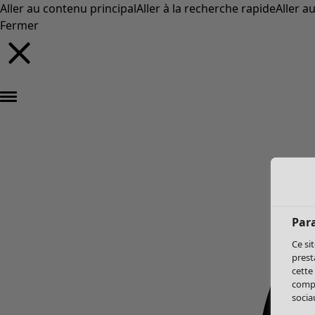
Aller au contenu principal
Aller à la recherche rapide
Aller a
Fermer
Par
Ce si
prest
cette
compo
sociau