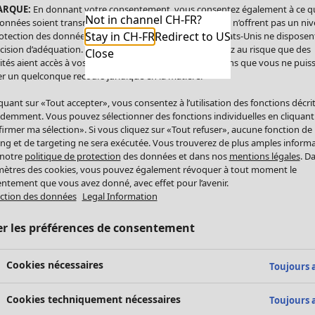
ARQUE:
En donnant votre consentement, vous consentez également à ce q
Not in channel CH-FR?
onnées soient transmises aux États-Unis. Les États-Unis n’offrent pas un ni
Stay in CH-FR
Redirect to US
otection des données comparable à celui de l’UE. Les États-Unis ne disposen
cision d’adéquation. Par conséquent, vous vous exposez au risque que des
Close
ités aient accès à vos données à caractère personnel sans que vous ne puiss
r un quelconque recours juridique en la matière.
iquant sur «Tout accepter», vous consentez à l’utilisation des fonctions décri
demment. Vous pouvez sélectionner des fonctions individuelles en cliquant
irmer ma sélection». Si vous cliquez sur «Tout refuser», aucune fonction de
ing et de targeting ne sera exécutée. Vous trouverez de plus amples inform
 notre
politique de protection
des données et dans nos
mentions légales
. D
ètres des cookies, vous pouvez également révoquer à tout moment le
ntement que vous avez donné, avec effet pour l’avenir.
ction des données
Legal Information
er les préférences de consentement
Cookies nécessaires
Toujours a
Cookies techniquement nécessaires
Toujours a