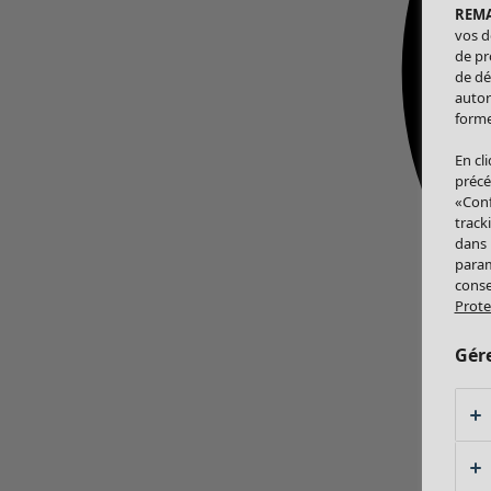
REM
vos d
de pr
de dé
autor
forme
En cl
précé
«Conf
track
dans
param
conse
Prote
Gér