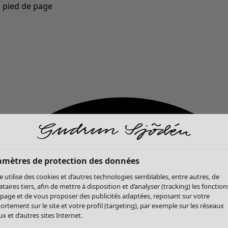
u pied de page
Nouveautés : la collection d'automne haute en couleur de Gudrun »
amètres de protection des données
te utilise des cookies et d’autres technologies semblables, entre autres, de
ataires tiers, afin de mettre à disposition et d’analyser (tracking) les fonction
 page et de vous proposer des publicités adaptées, reposant sur votre
rtement sur le site et votre profil (targeting), par exemple sur les réseaux
x et d’autres sites Internet.