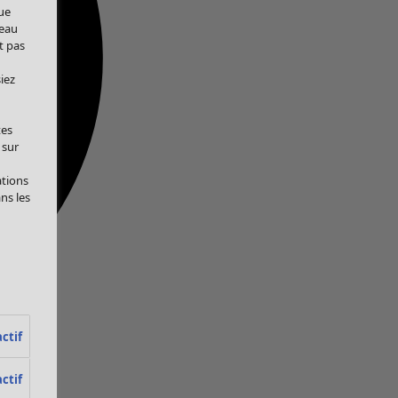
ue
veau
t pas
iez
tes
 sur
ations
ans les
ctif
ctif