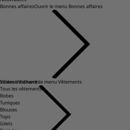
Bonnes affaires
Ouvrir le menu Bonnes affaires
Soldes Vêtements
Vêtements
Ouvrir le menu Vêtements
Tous les vêtements
Robes
Tuniques
Blouses
Tops
Gilets