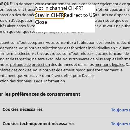
ARQUE:
En donnant votre consentement, vous consentez également à ce q
Not in channel CH-FR?
onnées soient transmises aux États-Unis. Les États-Unis n’offrent pas un ni
Stay in CH-FR
Redirect to US
otection des données comparable à celui de l’UE. Les États-Unis ne disposen
cision d’adéquation. Par conséquent, vous vous exposez au risque que des
Close
ités aient accès à vos données à caractère personnel sans que vous ne puiss
r un quelconque recours juridique en la matière.
iquant sur «Tout accepter», vous consentez à l’utilisation des fonctions décri
demment. Vous pouvez sélectionner des fonctions individuelles en cliquant
irmer ma sélection». Si vous cliquez sur «Tout refuser», aucune fonction de
ing et de targeting ne sera exécutée. Vous trouverez de plus amples inform
 notre
politique de protection
des données et dans nos
mentions légales
. D
ètres des cookies, vous pouvez également révoquer à tout moment le
ntement que vous avez donné, avec effet pour l’avenir.
ction des données
Legal Information
er les préférences de consentement
Cookies nécessaires
Toujours a
Cookies techniquement nécessaires
Toujours a