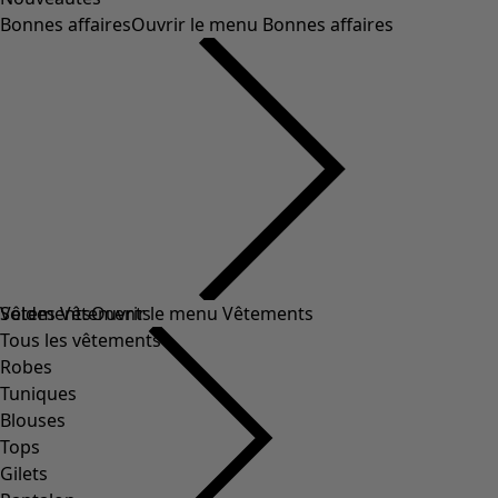
Bonnes affaires
Ouvrir le menu Bonnes affaires
Soldes Vêtements
Vêtements
Ouvrir le menu Vêtements
Tous les vêtements
Robes
Tuniques
Blouses
Tops
Gilets