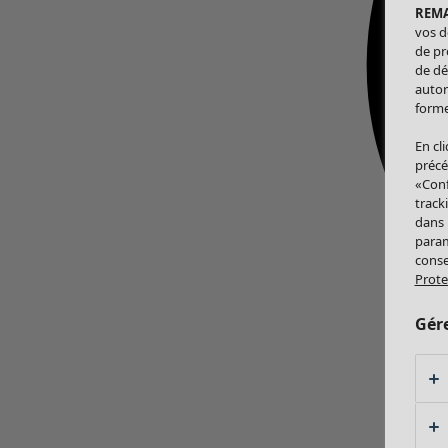
REM
vos d
de pr
de dé
autor
forme
En cl
précé
«Conf
track
dans
param
conse
Prote
Gér