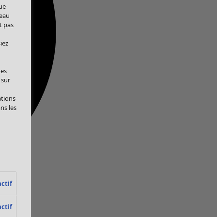
ue
veau
t pas
iez
tes
 sur
ations
ans les
ctif
ctif