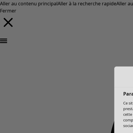
Aller au contenu principal
Aller à la recherche rapide
Aller a
Fermer
Par
Ce si
prest
cette
compo
sociau