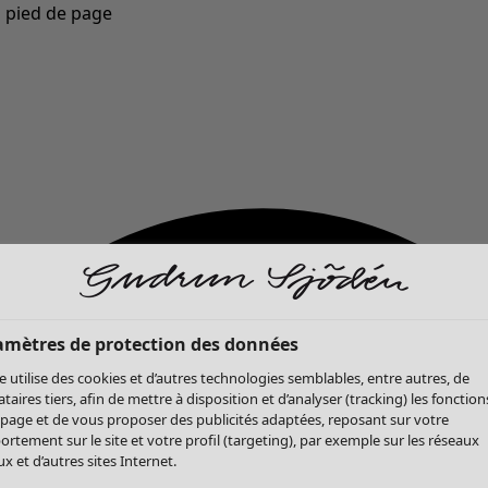
u pied de page
Nouveautés : la collection d'automne haute en couleur de Gudrun »
amètres de protection des données
te utilise des cookies et d’autres technologies semblables, entre autres, de
ataires tiers, afin de mettre à disposition et d’analyser (tracking) les fonction
 page et de vous proposer des publicités adaptées, reposant sur votre
rtement sur le site et votre profil (targeting), par exemple sur les réseaux
x et d’autres sites Internet.