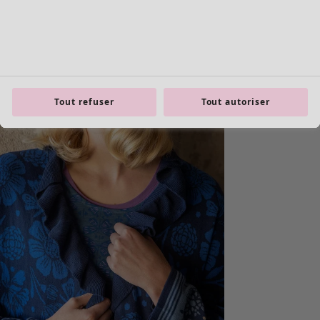
Tout refuser
Tout autoriser
Les basiques
Tous les basiques
Nouveautés basiques
Robes & Tuniques
Tops
Pantalons & Leggings
Basiques tissés
Basiques en jersey
Basiques en maille