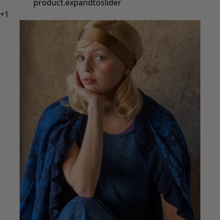
Styles de vétements
Vêtements en lin
Robes de style hippie
Grandes Tailles
À fleurs
Vêtements hippies
Une mode scandinave
Superpositions
À rayures
Des carreaux à foison
À pois
Vêtements bio
Un design suédois
Robes en jersey
Vêtements bohèmes
Des vêtements pour les soirées fraîches