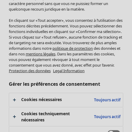
Pantalon
caractère personnel sans que vous ne puissiez former un
quelconque recours juridique en la matière.
Jupes
Manteaux & vestes
En cliquant sur «Tout accepter», vous consentez à l’utilisation des
Leggings et collants
fonctions décrites précédemment. Vous pouvez sélectionner des
Accessoires
fonctions individuelles en cliquant sur «Confirmer ma sélection».
Si vous cliquez sur «Tout refuser», aucune fonction de tracking et
Chaussures
de targeting ne sera exécutée. Vous trouverez de plus amples
Vêtements de bain
Soldes Mobilier
informations dans notre
politique de protection
des données et
Basics
Bonnes affaires déco
dans nos
mentions légales
. Dans les paramètres des cookies,
Décoration
vous pouvez également révoquer à tout moment le
consentement que vous avez donné, avec effet pour l’avenir.
Textiles
Protection des données
Legal Information
Tapis
Éponge
Gérer les préférences de consentement
Cookies nécessaires
Toujours actif
Cookies techniquement
Toujours actif
nécessaires