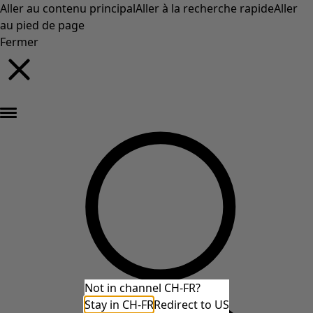
Aller au contenu principal
Aller à la recherche rapide
Aller
au pied de page
Fermer
Nouveautés : la collection d'automne haute en couleur de Gudrun »
Not in channel CH-FR?
Stay in CH-FR
Redirect to US