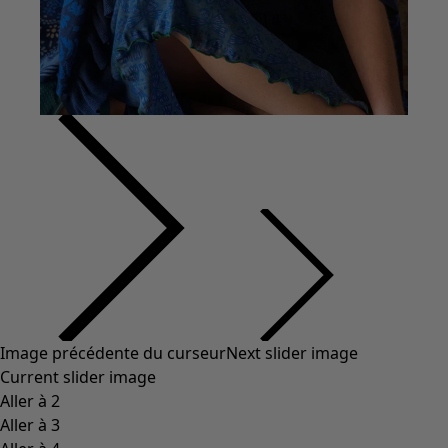
Vêtements à motif
Coton
Coton biologique
Maillots de bain et vêtements de plage
Vêtements de fête
Collections
Dans l'univers du kimono
Monsoon
Étendues champêtres