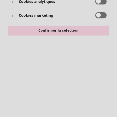
Cookies analytiques
Promos SOLDES
Les promos de Gudrun Sjödén
Cookies marketing
Nouvel arrivage
Bonnes affaires en soldes - jusqu'à -70
Confirmer la sélection