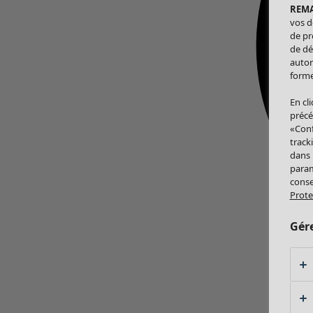
REM
vos d
de pr
de dé
autor
forme
En cl
précé
«Conf
track
dans
param
conse
Prote
Gér