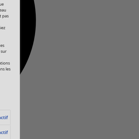
ue
veau
t pas
iez
tes
 sur
ations
ans les
ctif
ctif