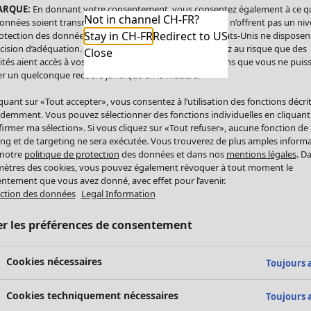
ARQUE:
En donnant votre consentement, vous consentez également à ce q
Not in channel CH-FR?
onnées soient transmises aux États-Unis. Les États-Unis n’offrent pas un ni
Stay in CH-FR
Redirect to US
otection des données comparable à celui de l’UE. Les États-Unis ne disposen
cision d’adéquation. Par conséquent, vous vous exposez au risque que des
Close
ités aient accès à vos données à caractère personnel sans que vous ne puiss
r un quelconque recours juridique en la matière.
iquant sur «Tout accepter», vous consentez à l’utilisation des fonctions décri
demment. Vous pouvez sélectionner des fonctions individuelles en cliquant
irmer ma sélection». Si vous cliquez sur «Tout refuser», aucune fonction de
ing et de targeting ne sera exécutée. Vous trouverez de plus amples inform
 notre
politique de protection
des données et dans nos
mentions légales
. D
ètres des cookies, vous pouvez également révoquer à tout moment le
ntement que vous avez donné, avec effet pour l’avenir.
ction des données
Legal Information
er les préférences de consentement
Cookies nécessaires
Toujours a
Cookies techniquement nécessaires
Toujours a