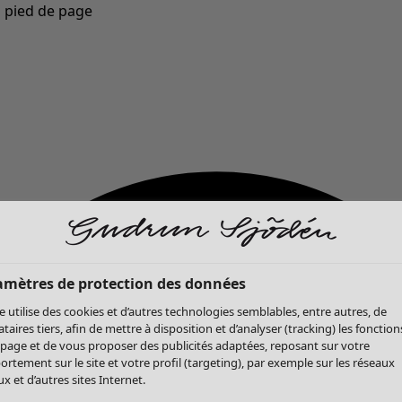
u pied de page
Nouveautés : la collection d'automne haute en couleur de Gudrun »
amètres de protection des données
te utilise des cookies et d’autres technologies semblables, entre autres, de
ataires tiers, afin de mettre à disposition et d’analyser (tracking) les fonction
 page et de vous proposer des publicités adaptées, reposant sur votre
rtement sur le site et votre profil (targeting), par exemple sur les réseaux
x et d’autres sites Internet.