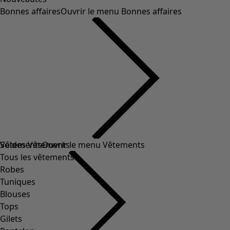
Bonnes affaires
Ouvrir le menu Bonnes affaires
Soldes Vêtements
Vêtements
Ouvrir le menu Vêtements
Tous les vêtements
Robes
Tuniques
Blouses
Tops
Gilets