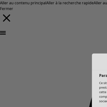
Aller au contenu principal
Aller à la recherche rapide
Aller a
Fermer
Par
Ce si
prest
cette
compo
sociau