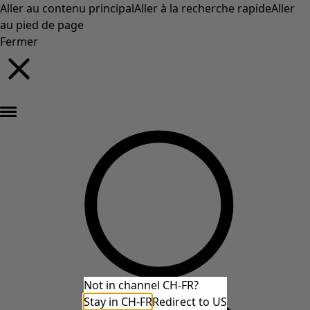
Aller au contenu principal
Aller à la recherche rapide
Aller
au pied de page
Fermer
Nouveautés : la collection d'automne haute en couleur de Gudrun »
Not in channel CH-FR?
Stay in CH-FR
Redirect to US