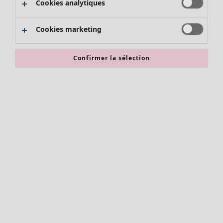
Cookies analytiques
Promos SOLDES
Les promos de Gudrun Sjödén
Cookies marketing
Nouvel arrivage
Bonnes affaires en soldes - jusqu'à -70
Confirmer la sélection