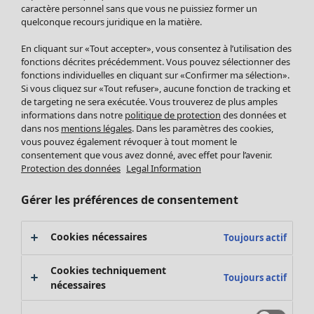
Pantalon
caractère personnel sans que vous ne puissiez former un
quelconque recours juridique en la matière.
Jupes
Manteaux & vestes
En cliquant sur «Tout accepter», vous consentez à l’utilisation des
Leggings et collants
fonctions décrites précédemment. Vous pouvez sélectionner des
Accessoires
fonctions individuelles en cliquant sur «Confirmer ma sélection».
Si vous cliquez sur «Tout refuser», aucune fonction de tracking et
Chaussures
de targeting ne sera exécutée. Vous trouverez de plus amples
Vêtements de bain
Soldes Mobilier
informations dans notre
politique de protection
des données et
Basics
Bonnes affaires déco
dans nos
mentions légales
. Dans les paramètres des cookies,
Décoration
vous pouvez également révoquer à tout moment le
consentement que vous avez donné, avec effet pour l’avenir.
Textiles
Protection des données
Legal Information
Tapis
Éponge
Gérer les préférences de consentement
Cookies nécessaires
Toujours actif
Cookies techniquement
Toujours actif
nécessaires