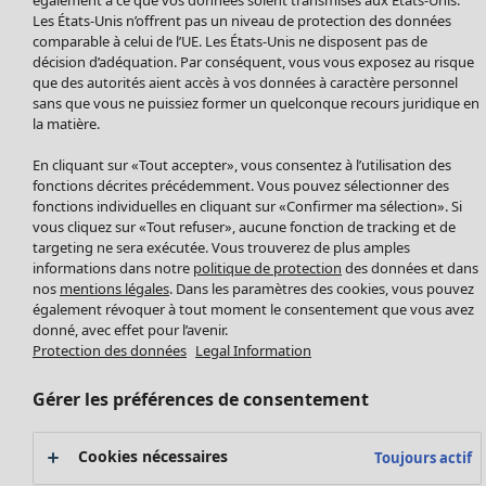
Manteaux & vestes
Vêtements
Maison
Ouvrir le menu Maison
Les États-Unis n’offrent pas un niveau de protection des données
Leggings et collants
Nouveautés
comparable à celui de l’UE. Les États-Unis ne disposent pas de
Accessoires
décision d’adéquation. Par conséquent, vous vous exposez au risque
Tous les vêtements
Chaussures
que des autorités aient accès à vos données à caractère personnel
Robes
sans que vous ne puissiez former un quelconque recours juridique en
Vêtements de bain
Soldes Mobilier
Tuniques
la matière.
Basics
Bonnes affaires déco
Pulls
Décoration
En cliquant sur «Tout accepter», vous consentez à l’utilisation des
Tops
Textiles
fonctions décrites précédemment. Vous pouvez sélectionner des
Pulls en tricot
fonctions individuelles en cliquant sur «Confirmer ma sélection». Si
Tapis
Gilets sans manches
Maison
Offres
vous cliquez sur «Tout refuser», aucune fonction de tracking et de
Ouvrir le menu Offres
Éponge
Pantalons
targeting ne sera exécutée. Vous trouverez de plus amples
Nouveautés
informations dans notre
politique de protection
des données et dans
Chemises et blouses
Voir toute la décoration
nos
mentions légales
. Dans les paramètres des cookies, vous pouvez
Gilets
Coussins
également révoquer à tout moment le consentement que vous avez
Manteaux & vestes
donné, avec effet pour l’avenir.
Rideaux
Jupes
Protection des données
Legal Information
Tapis
Éponge
Gérer les préférences de consentement
Céramique et verre
Offres
Collections
Tablecloths
Promos SOLDES
Cookies nécessaires
Toujours actif
Les promos de Gudrun Sjödén
Décoration et accessoires
Les promos de Gudrun Sjödén