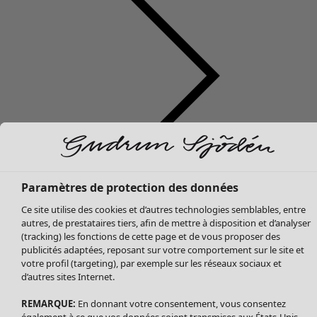
Soldes Vêtements
Vêtements
Ouvrir le menu Vêtements
Tous les vêtements
Paramètres de protection des données
Robes
Ce site utilise des cookies et d’autres technologies semblables, entre
Tuniques
autres, de prestataires tiers, afin de mettre à disposition et d’analyser
Blouses
(tracking) les fonctions de cette page et de vous proposer des
publicités adaptées, reposant sur votre comportement sur le site et
Tops
votre profil (targeting), par exemple sur les réseaux sociaux et
Gilets
d’autres sites Internet.
Pantalon
Jupes
REMARQUE:
En donnant votre consentement, vous consentez
également à ce que vos données soient transmises aux États-Unis.