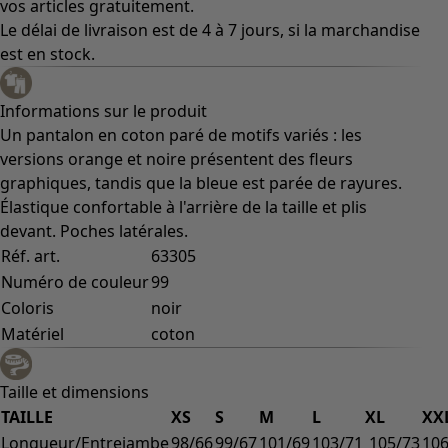
vos articles gratuitement.
Le délai de livraison est de 4 à 7 jours, si la marchandise
est en stock.
Informations sur le produit
Un pantalon en coton paré de motifs variés : les
versions orange et noire présentent des fleurs
graphiques, tandis que la bleue est parée de rayures.
Élastique confortable à l'arrière de la taille et plis
devant. Poches latérales.
Réf. art.
63305
Numéro de couleur
99
Coloris
noir
Matériel
coton
Taille et dimensions
TAILLE
XS
S
M
L
XL
XX
Longueur/Entrejambe
98/66
99/67
101/69
103/71
105/73
106