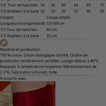
1/2 Tour de hanches
54
56
60
64
69
75
1/2 Ampleur à la base
32
33
35
37
40
43
Coupes
Coupe ample.
Longueur/Entrejambe/M:
101/69 cm
1/2 Tour de hanches :
60 cm
1/2 Ampleur à la base :
35 cm
Matériel et production
100 % coton. Coton biologique certifié. Chaîne de
production entièrement certifiée. Lavage délicat à 40°C.
Repasser à température moyenne. Rétrécissement de
2-3 %. Fabrication à Kundli, Inde.
À assortir avec