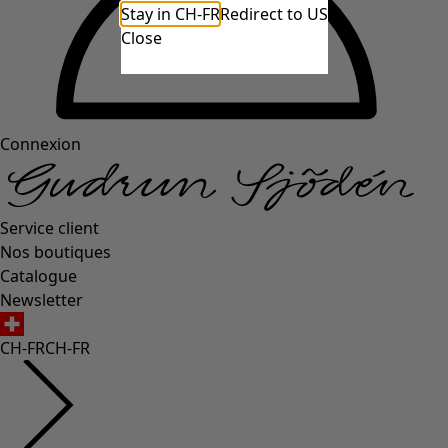
Stay in CH-FR
Redirect to US
Close
Connexion
Service client
Nos boutiques
Catalogue
Newsletter
CH-FR
CH-FR