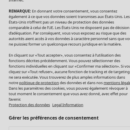
Nouveautés
Internet.
Accessoires
Tous les vêtements
REMARQUE:
En donnant votre consentement, vous consentez
Chaussures
Robes
également à ce que vos données soient transmises aux États-Unis. Les
Vêtements de bain
Soldes Mobilier
Tuniques
États-Unis n’offrent pas un niveau de protection des données
Basics
Bonnes affaires déco
Pulls
comparable à celui de l’UE. Les États-Unis ne disposent pas de décision
Décoration
d’adéquation. Par conséquent, vous vous exposez au risque que des
Tops
autorités aient accès à vos données à caractère personnel sans que vo
Textiles
Pulls en tricot
ne puissiez former un quelconque recours juridique en la matière.
Tapis
Gilets sans manches
Maison
Offres
Ouvrir le menu Offres
Éponge
En cliquant sur «Tout accepter», vous consentez à l’utilisation des
Pantalons
Nouveautés
fonctions décrites précédemment. Vous pouvez sélectionner des
Chemises et blouses
Voir toute la décoration
fonctions individuelles en cliquant sur «Confirmer ma sélection». Si vo
Gilets
Coussins
cliquez sur «Tout refuser», aucune fonction de tracking et de targeting
Manteaux & vestes
ne sera exécutée. Vous trouverez de plus amples informations dans
Rideaux
notre
politique de protection
des données et dans nos
mentions légal
Jupes
Tapis
Dans les paramètres des cookies, vous pouvez également révoquer à
Éponge
tout moment le consentement que vous avez donné, avec effet pour
Céramique et verre
l’avenir.
Protection des données
Legal Information
Offres
Collections
Tablecloths
Promos SOLDES
Les promos de Gudrun Sjödén
Décoration et accessoires
Les promos de Gudrun Sjödén
Gérer les préférences de consentement
Prix avant premiere
Livres
Nouvel arrivage
Meilleurs prix
Tissus