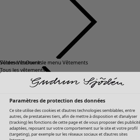
Soldes Vêtements
Vêtements
Ouvrir le menu Vêtements
Tous les vêtements
Robes
Tuniques
Blouses
Tops
Paramètres de protection des données
Gilets
Ce site utilise des cookies et d’autres technologies semblables, entre
Pantalon
autres, de prestataires tiers, afin de mettre à disposition et d’analyser
Jupes
(tracking) les fonctions de cette page et de vous proposer des publicit
adaptées, reposant sur votre comportement sur le site et votre profil
Manteaux & vestes
Vêtements
Maison
Ouvrir le menu Maison
(targeting), par exemple sur les réseaux sociaux et d’autres sites
Leggings et collants