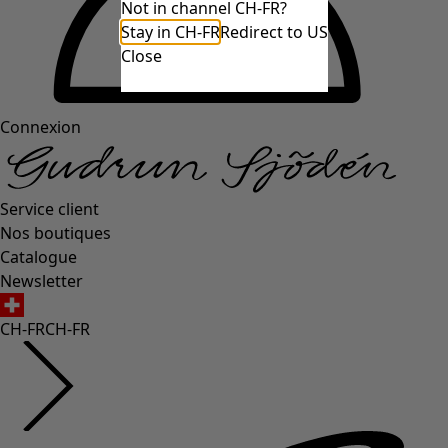
Not in channel CH-FR?
Stay in CH-FR
Redirect to US
Close
Connexion
Service client
Nos boutiques
Catalogue
Newsletter
CH-FR
CH-FR