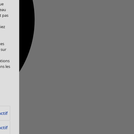
ue
veau
t pas
iez
tes
 sur
ations
ans les
ctif
ctif