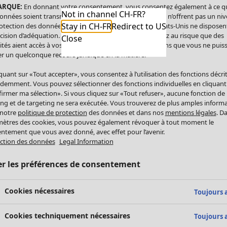
ARQUE:
En donnant votre consentement, vous consentez également à ce q
Not in channel CH-FR?
onnées soient transmises aux États-Unis. Les États-Unis n’offrent pas un ni
Stay in CH-FR
Redirect to US
otection des données comparable à celui de l’UE. Les États-Unis ne disposen
cision d’adéquation. Par conséquent, vous vous exposez au risque que des
Close
ités aient accès à vos données à caractère personnel sans que vous ne puiss
r un quelconque recours juridique en la matière.
iquant sur «Tout accepter», vous consentez à l’utilisation des fonctions décri
demment. Vous pouvez sélectionner des fonctions individuelles en cliquant
irmer ma sélection». Si vous cliquez sur «Tout refuser», aucune fonction de
ing et de targeting ne sera exécutée. Vous trouverez de plus amples inform
 notre
politique de protection
des données et dans nos
mentions légales
. D
ètres des cookies, vous pouvez également révoquer à tout moment le
ntement que vous avez donné, avec effet pour l’avenir.
ction des données
Legal Information
er les préférences de consentement
Cookies nécessaires
Toujours a
Cookies techniquement nécessaires
Toujours a