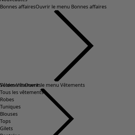
Bonnes affaires
Ouvrir le menu Bonnes affaires
Soldes Vêtements
Vêtements
Ouvrir le menu Vêtements
Tous les vêtements
Robes
Tuniques
Blouses
Tops
Gilets