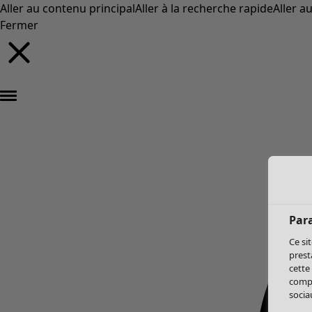
Aller au contenu principal
Aller à la recherche rapide
Aller a
Fermer
Par
Ce si
prest
cette
compo
sociau