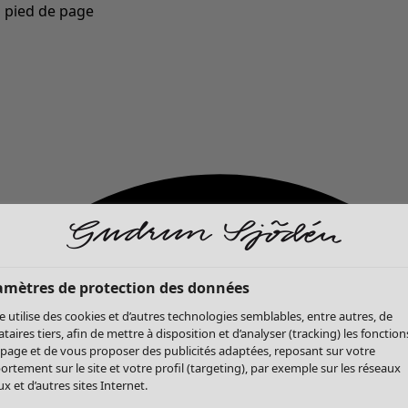
u pied de page
Nouveautés : la collection d'automne haute en couleur de Gudrun »
amètres de protection des données
te utilise des cookies et d’autres technologies semblables, entre autres, de
ataires tiers, afin de mettre à disposition et d’analyser (tracking) les fonction
 page et de vous proposer des publicités adaptées, reposant sur votre
rtement sur le site et votre profil (targeting), par exemple sur les réseaux
x et d’autres sites Internet.