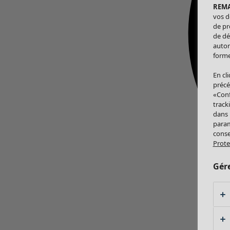
REM
vos d
de pr
de dé
autor
forme
En cl
précé
«Conf
track
dans
param
conse
Prote
Gér